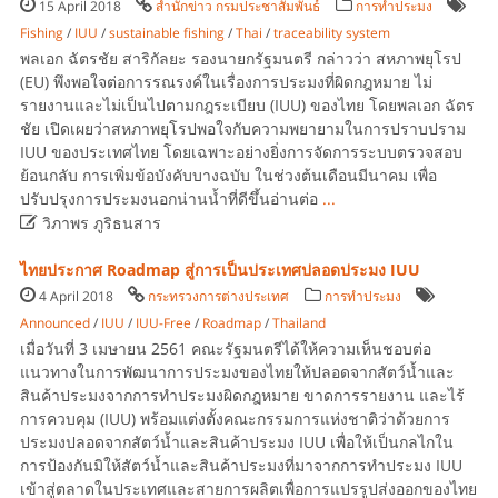
15 April 2018
สำนักข่าว กรมประชาสัมพันธ์
การทำประมง
Fishing
/
IUU
/
sustainable fishing
/
Thai
/
traceability system
พลเอก ฉัตรชัย สาริกัลยะ รองนายกรัฐมนตรี กล่าวว่า สหภาพยุโรป
(EU) พึงพอใจต่อการรณรงค์ในเรื่องการประมงที่ผิดกฎหมาย ไม่
รายงานและไม่เป็นไปตามกฎระเบียบ (IUU) ของไทย โดยพลเอก ฉัตร
ชัย เปิดเผยว่าสหภาพยุโรปพอใจกับความพยายามในการปราบปราม
IUU ของประเทศไทย โดยเฉพาะอย่างยิ่งการจัดการระบบตรวจสอบ
ย้อนกลับ การเพิ่มข้อบังคับบางฉบับ ในช่วงต้นเดือนมีนาคม เพื่อ
ปรับปรุงการประมงนอกน่านน้ำที่ดีขึ้นอ่านต่อ
...

วิภาพร ภูริธนสาร
ไทยประกาศ Roadmap สู่การเป็นประเทศปลอดประมง IUU
4 April 2018
กระทรวงการต่างประเทศ
การทำประมง
Announced
/
IUU
/
IUU-Free
/
Roadmap
/
Thailand
เมื่อวันที่ 3 เมษายน 2561 คณะรัฐมนตรีได้ให้ความเห็นชอบต่อ
แนวทางในการพัฒนาการประมงของไทยให้ปลอดจากสัตว์น้ำและ
สินค้าประมงจากการทำประมงผิดกฎหมาย ขาดการรายงาน และไร้
การควบคุม (IUU) พร้อมแต่งตั้งคณะกรรมการแห่งชาติว่าด้วยการ
ประมงปลอดจากสัตว์น้ำและสินค้าประมง IUU เพื่อให้เป็นกลไกใน
การป้องกันมิให้สัตว์น้ำและสินค้าประมงที่มาจากการทำประมง IUU
เข้าสู่ตลาดในประเทศและสายการผลิตเพื่อการแปรรูปส่งออกของไทย