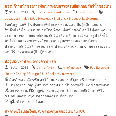
ความก้าวหน้าของการพัฒนาระบบตรวจสอบย้อนกลับสัตว์น้ำของไทย
30 April 2018
กระทรวงการต่างประเทศ
การทำประมง
aquatic animals
/
IUU
/
Progress
/
Thailand
/
Traceability Systems
ไทยในฐานะที่เป็นประเทศที่ทำการประมงและเป็นผู้ผลิตและส่งออก
สินค้าสัตว์น้ำแปรรูปขนาดใหญ่ที่สุดแห่งหนึ่งของโลก ได้มุ่งมั่นพัฒนา
ระบบตรวจสอบย้อนกลับของสัตว์น้ำที่มาเทียบท่าหรือแปรรูป เพื่อให้
มั่นใจว่าตลอดสายการผลิตและแปรรูปอาหารทะเลของไทยจะ
ปราศจากสัตว์น้ำที่มาจากการทำประมงผิดกฎหมาย ขาดการรายงาน
และไร้การควบคุม (IUU)อ่านต่อ
...
ปฎิรูปปัญหาประมงต่างด้าวทะลัก
16 April 2018
บางกอกโพสต์
การทำประมง
EU
/
European
Union
/
Fishing
/
foreign
/
IUU
/
politics
/
trawlers
บิ๊กฉัตร” พล.อ.ฉัตรชัย สาริกัลยะ รองนายกรัฐมนตรี จะพบปะอย่าง
เป็นทางการกับกลุ่มผู้ประกอบการประมงในการแก้ไขปัญหาข้อพิพาท
เรื่องการประมงที่ผิดกฎหมายสาเหตุจากเรืออวนลากมีเจ้าของที่ไม่
ชัดเจน หลังวันหยุดเทศกาลสงกรานต์อ่านต่อ
...

ผู้สื่อข่าวบางกอกโพสต์
สหภาพยุโรปพอใจกับสงครามครูเสดของไทยกับ IUU