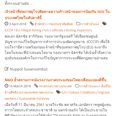
ทั้งระบบอ่านต่อ
...
เจ้าหน้าที่สหภาพยุโรปติดตามความก้าวหน้าของการป้องกัน IUU ใน
ประเทศไทยในสัปดาห์นี้
3 April 2018
สำนักข่าว กรมประชาสัมพันธ์
การทำประมง
CCCIF
/
EU
/
Illegal fishing
/
IUU
/
officials
/
Visiting inspectors
พลเอก ฉัตรชัย สาริกัลยะ รองนายกรัฐมนตรี ได้เยี่ยมชมศูนย์
บัญชาการแก้ไขปัญหาการทำการประมงผิดกฎหมาย (CCCIF) เพื่อให้
แน่ใจว่ามีความพร้อมก่อนเจ้าหน้าที่ของสหภาพยุโรป (EU) จะมาถึง
โดยในขณะที่นำเสนอนโยบาย รองนายกฯ ฉัตรชัย ได้เน้นย้ำถึงความ
มุ่งมั่นขององค์กรในการแก้ไขปัญหาการประมงที่ผิดกฎหมายอ่านต่อ
...

Nuppol Suvansombut
NGO ย้ำสถานการณ์แรงงานภาคประมงของไทยเปลี่ยนแปลงดีขึ้น
16 March 2018
กระทรวงการต่างประเทศ
การทำประมง
/
เอ็นจีโอ
ด้านสิทธิแรงงานและสหภาพแรงงาน
IUU
/
Labour Conditions
/
migrant
workers
/
Sustainable Fisheries
เมื่อวันที่ 11 มีนาคม 2561 นายวีระชัย พลาศรัย เอกอัครราชทูตผู้แทน
ถาวรไทยประจำสหประชาชาติ ณ นครนิวยอร์ก ได้เป็นประธานใน
พิธีเปิดงานเสวนาภายใต้หัวข้อ “Thailand’s Path to Sustainable