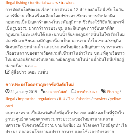
Illegal fishing
/
territorial waters
/
trawlers
การตัดสินใจที่จะจมเรือหาปลาจำนวน 12 ลำของอินโดนีเซีย ในวัน
เสาร์ที่ผ่าน เป็นเครื่องเตือนใจแก่ชาวอาเซียนว่าการจับปลาผิด
กฎหมายเป็นปัญหาร้ายแรงในระดับภูมิภาค ซึ่งต้องใช้วิธีแก้ปัญหาที่
เป็นรูปธรรม มากกว่าการประชุม และมีแต่พูด การจับปลาที่ผิด
กฎหมายในทะเลจีนใต้ และน่านน้ำอื่นของภูมิภาคนั้นไม่ใช่เรื่องใหม่
สมาชิกอาเซียนต่างมีปัญหานี้มาเป็นเวลานาน ทั้งในเขตเศรษฐกิจ
พิเศษหรือเขตน่านน้ำ และประเทศไทยต้องเผชิญกับการรุกรานจาก
เรืออวนลากของชาวเวียดนามที่เข้ามาในอ่าวไทย ขณะที่ลูกเรือชาว
ไทยมักแอบลักลอบจับปลาอย่างผิดกฎหมายในน่านน้ำอินโดนีเซียอยู่
บ่อยครั้งอ่านต่อ
...

ผู้สื่อข่าว เดอะ เนชั่น
ชาวประมงโอดครวญจากข้อบังคับใหม่
24 January 2019
บางกอกโพสต์
การทำประมง
Fishing
/
illegal
/
impractical regulations
/
IUU
/
Thai fisheries
/
trawlers
/
yellow
card
สมุทรสงครามเป็นจังหวัดที่เล็กที่สุดในประเทศ แต่ยังคงเป็นที่รู้จักใน
ฐานะศูนย์กลางอุตสาหกรรมการประมงของไทยมานานหลาย
ทศวรรษ ซึ่งจังหวัดนี้มีความชายฝั่งเพียง 23 กิโลเมตร โดยมีจุดท่าเรือ
ประมง ตลอดจนโรงงานแปรรูปอาหาร และใช้เวลาขับรถจาก