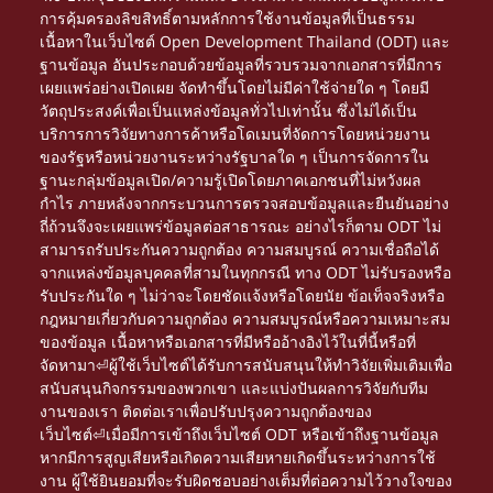
การคุ้มครองลิขสิทธิ์ตามหลักการใช้งานข้อมูลที่เป็นธรรม
เนื้อหาในเว็บไซต์ Open Development Thailand (ODT) และ
ฐานข้อมูล อันประกอบด้วยข้อมูลที่รวบรวมจากเอกสารที่มีการ
เผยแพร่อย่างเปิดเผย จัดทำขึ้นโดยไม่มีค่าใช้จ่ายใด ๆ โดยมี
วัตถุประสงค์เพื่อเป็นแหล่งข้อมูลทั่วไปเท่านั้น ซึ่งไม่ได้เป็น
บริการการวิจัยทางการค้าหรือโดเมนที่จัดการโดยหน่วยงาน
ของรัฐหรือหน่วยงานระหว่างรัฐบาลใด ๆ เป็นการจัดการใน
ฐานะกลุ่มข้อมูลเปิด/ความรู้เปิดโดยภาคเอกชนที่ไม่หวังผล
กำไร ภายหลังจากกระบวนการตรวจสอบข้อมูลและยืนยันอย่าง
ถี่ถ้วนจึงจะเผยแพร่ข้อมูลต่อสาธารณะ อย่างไรก็ตาม ODT ไม่
สามารถรับประกันความถูกต้อง ความสมบูรณ์ ความเชื่อถือได้
จากแหล่งข้อมูลบุคคลที่สามในทุกกรณี ทาง ODT ไม่รับรองหรือ
รับประกันใด ๆ ไม่ว่าจะโดยชัดแจ้งหรือโดยนัย ข้อเท็จจริงหรือ
กฎหมายเกี่ยวกับความถูกต้อง ความสมบูรณ์หรือความเหมาะสม
ของข้อมูล เนื้อหาหรือเอกสารที่มีหรืออ้างอิงไว้ในที่นี้หรือที่
จัดหามา⏎ผู้ใช้เว็บไซต์ได้รับการสนับสนุนให้ทำวิจัยเพิ่มเติมเพื่อ
สนับสนุนกิจกรรมของพวกเขา และแบ่งปันผลการวิจัยกับทีม
งานของเรา ติดต่อเราเพื่อปรับปรุงความถูกต้องของ
เว็บไซต์⏎เมื่อมีการเข้าถึงเว็บไซต์ ODT หรือเข้าถึงฐานข้อมูล
หากมีการสูญเสียหรือเกิดความเสียหายเกิดขึ้นระหว่างการใช้
งาน ผู้ใช้ยินยอมที่จะรับผิดชอบอย่างเต็มที่ต่อความไว้วางใจของ