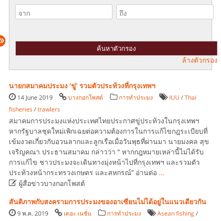
ล้างตัวกรอง
นายกสมาคมประมง ‘ขู่’ รวมตัวประท้วงที่กรุงเทพฯ
14 June 2019
บางกอกโพสต์
การทำประมง
IUU
/
Thai
fisheries
/
trawlers
สมาคมการประมงแห่งประเทศไทยประกาศขู่ประท้วงในกรุงเทพฯ
หากรัฐบาลชุดใหม่เพิกเฉยต่อความต้องการในการแก้ไขกฎระเบียบที่
เข้มงวดเกี่ยวกับอวนลากและลูกเรือเมื่อวันพุธที่ผ่านมา นายมงคล สุข
เจริญคณา ประธานสมาคม กล่าวว่า “ หากกฎหมายเหล่านี้ไม่ได้รับ
การแก้ไข ชาวประมงจะเดินทางมุ่งหน้าไปที่กรุงเทพฯ และรวมตัว
ประท้วงหน้ากระทรวงเกษตร และสหกรณ์” อ่านต่อ
...

ผู้สื่อข่าวบางกอกโพสต์
สันติภาพกับสงครามการประมงของอาเซียนไม่ได้อยู่ในแนวเดียวกัน
9 พ.ค. 2019
เดอะ เนชั่น
การทำประมง
Asean fishing
/