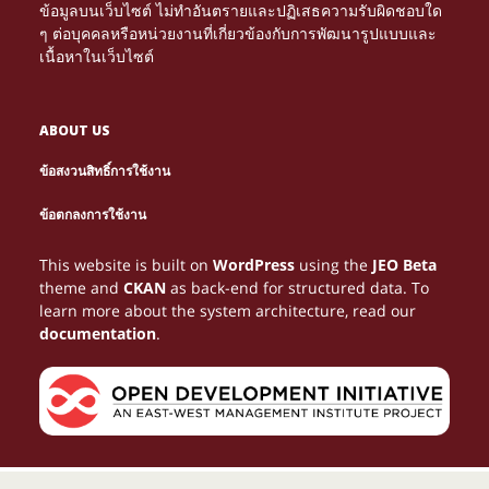
ข้อมูลบนเว็บไซต์ ไม่ทำอันตรายและปฏิเสธความรับผิดชอบใด
ๆ ต่อบุคคลหรือหน่วยงานที่เกี่ยวข้องกับการพัฒนารูปแบบและ
เนื้อหาในเว็บไซต์
ABOUT US
ข้อสงวนสิทธิ์การใช้งาน
Τα διαδικτυακά καζίνο γίνονται πιο δημοφιλή. Μέσα
NETTIPELAAMINEN KASVAA JATKUVASTI, JA
Le gambling devient une expérience immersive
PARHAAT
ข้อตกลงการใช้งาน
από το
tarjoavat loistavia mahdollisuuksia
grâce au
, où chaque partie peut se
NETTIKASINOT
HTTPS://NEWONLINECASINOS-GR.COM/
CASINO EN LIGNE
Многие игроки возвращаются на сайты,
Looking for entertainment and real wins?
ONLINE HAZARD JE VAŠÍ BRÁNOU K ZÁBAVĚ A
Discover the best online betting at
with
AVIATOR
ОЛИМП
Online gaming tarjoaa monia tapoja ansaita rahaa,
1WIN-EG.NET
Az interneten zajló gambling folyamatosan
For online gaming enthusiasts in Belgium, gambling
Belgium gamblers are shifting from traditional halls
Start spinning with free spins—no deposit needed!
Turn spare time into real cash with online gambling.
voittaa rahaa. Oikean strategian avulla pelaaminen
μπορείς να μάθεις στρατηγικές, να λάβεις μπόνους
You don’t need to spend a penny to win big! Register
transformer en gain concret. Jouer stratégiquement
This website is built on
WordPress
using the
JEO Beta
has it all!
high odds, exclusive promotions and a clear
BETGR8
a užijte si vzrušující
в которых легко ориентироваться, и
BOHATSTVÍ. NAVŠTIVTE
LIZARO
КАЗИНО
mutta gambling peleistä
on erityisen
növekszik. Az online gaming egyik legnépszerűbb
becomes more rewarding with strategic play. Many
PLINKO
to online gaming, where convenience and winning
At our online casino, you can win money from the
Choose from hundreds of games like roulette or
voi muuttua viihteestä lisätuloksi.
και να αυξήσεις τα πιθανά σου κέρδη.
at our online casino, grab
aide à maximiser les bénéfices potentiels.
theme and
CKAN
as back-end for structured data. To
platform.
hry a bezpečné výplaty. Udělejte první krok k velkým
олимп казино соответствует такому ожиданию.
suosittu. Pelaajat pitävät sen helppoudesta ja
formája az
, ahol a játékosok
explore
to understand the best
opportunities expand daily. Using trusted resources
ONLINE CASINO
SWEET BONANZA
moment you join. Play thrilling games,
poker. Use promotions to your advantage. Manage
PLINKOS.HU
your no deposit
HTTPS://CHICKENROADPLAY.ONLINE/
learn more about the system architecture, read our
výhrám ještě dnes!
jännittävästä mahdollisuudesta kasvattaa tuloja
biztonságos környezetben próbálhatják ki
methods for earning money while enjoying safe,
like
, players access
unlock bonus features, and hit that jackpot. It’s all
your
HTTPS://BELGIQUE-CASINOS.BE/
risk,
free spins, and go for the jackpot. Experience
HTTPS://PARHAATUUDETNETTIKASINOT.FI/
documentation
.
yksinkertaisen pelikokemuksen avulla.
szerencséjüket.
legal casino experiences online.
secure casinos, valuable advice, and strategies for
just one spin away!
and learn winning strategies. Stick to trusted
thrilling online gambling from anywhere and start
turning fun gambling sessions into possible
websites. Keep emotions out of it. Gambling success
winning money today!
earnings.
depends on consistency and control. It’s
entertainment—with a chance of profit.