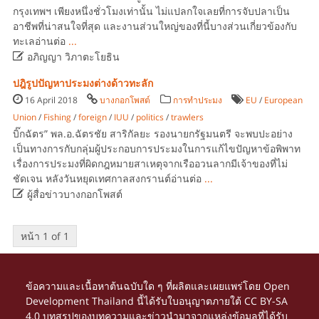
กรุงเทพฯ เพียงหนึ่งชั่วโมงเท่านั้น ไม่แปลกใจเลยที่การจับปลาเป็น
อาชีพที่น่าสนใจที่สุด และงานส่วนใหญ่ของที่นี้บางส่วนเกี่ยวข้องกับ
ทะเลอ่านต่อ
...

อภิญญา วิภาตะโยธิน
ปฎิรูปปัญหาประมงต่างด้าวทะลัก
16 April 2018
บางกอกโพสต์
การทำประมง
EU
/
European
Union
/
Fishing
/
foreign
/
IUU
/
politics
/
trawlers
บิ๊กฉัตร” พล.อ.ฉัตรชัย สาริกัลยะ รองนายกรัฐมนตรี จะพบปะอย่าง
เป็นทางการกับกลุ่มผู้ประกอบการประมงในการแก้ไขปัญหาข้อพิพาท
เรื่องการประมงที่ผิดกฎหมายสาเหตุจากเรืออวนลากมีเจ้าของที่ไม่
ชัดเจน หลังวันหยุดเทศกาลสงกรานต์อ่านต่อ
...

ผู้สื่อข่าวบางกอกโพสต์
หน้า 1 of 1
ข้อความและเนื้อหาต้นฉบับใด ๆ ที่ผลิตและเผยแพร่โดย Open
Development Thailand นี้ได้รับใบอนุญาตภายใต้
CC BY-SA
4.0
บทสรุปของบทความและข่าวนำมาจากแหล่งข้อมูลที่ได้รับ