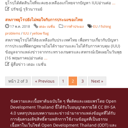
ยุโรปได้ตัดสินใจที่จะคงธงเหลืองแก่ไทยจากปัญหา IUUอ่านต่อ
...

ปรัชญ์ รุจิวนารมย์
สหภาพยุโรปยังไม่พอใจกับการประมงของไทย
17 พ.ค. 2018
เดอะ เนชั่น
การทำประมง
EU
/
fishing
problems
/
IUU
/
yellow flag
สหภาพยุโรปได้ให้ธงเหลืองกับประเทศไทย เพื่อทราบเกี่ยวกับปัญหา
การประมงที่ผิดกฎหมายไม่ได้รายงานและไม่ได้รับการควบคุม (IUU)
ข้อมูลจากแหล่งข่าวจากกระทรวงเกษตรและสหกรณ์เปิดเผยในวันพุธ
(16 พฤษภาคม)อ่านต่อ
...

ผู้สื่อข่าว เดอะ เนชั่น
หน้า 2 of 3
« Previous
1
2
3
Next »
ข้อความและเนื้อหาต้นฉบับใด ๆ ที่ผลิตและเผยแพร่โดย Open
Development Thailand นี้ได้รับใบอนุญาตภายใต้
CC BY-SA
4.0
บทสรุปของบทความและข่าวนำมาจากแหล่งข้อมูลที่ได้รับ
การคุ้มครองลิขสิทธิ์ตามหลักการใช้งานข้อมูลที่เป็นธรรม
เนื้อหาในเว็บไซต์ Open Development Thailand (ODT) และ