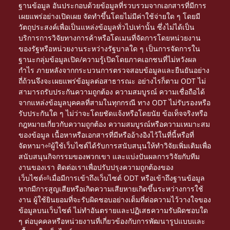
ฐานข้อมูล อันประกอบด้วยข้อมูลที่รวบรวมจากเอกสารที่มีการ
เผยแพร่อย่างเปิดเผย จัดทำขึ้นโดยไม่มีค่าใช้จ่ายใด ๆ โดยมี
วัตถุประสงค์เพื่อเป็นแหล่งข้อมูลทั่วไปเท่านั้น ซึ่งไม่ได้เป็น
บริการการวิจัยทางการค้าหรือโดเมนที่จัดการโดยหน่วยงาน
ของรัฐหรือหน่วยงานระหว่างรัฐบาลใด ๆ เป็นการจัดการใน
ฐานะกลุ่มข้อมูลเปิด/ความรู้เปิดโดยภาคเอกชนที่ไม่หวังผล
กำไร ภายหลังจากกระบวนการตรวจสอบข้อมูลและยืนยันอย่าง
ถี่ถ้วนจึงจะเผยแพร่ข้อมูลต่อสาธารณะ อย่างไรก็ตาม ODT ไม่
สามารถรับประกันความถูกต้อง ความสมบูรณ์ ความเชื่อถือได้
จากแหล่งข้อมูลบุคคลที่สามในทุกกรณี ทาง ODT ไม่รับรองหรือ
รับประกันใด ๆ ไม่ว่าจะโดยชัดแจ้งหรือโดยนัย ข้อเท็จจริงหรือ
กฎหมายเกี่ยวกับความถูกต้อง ความสมบูรณ์หรือความเหมาะสม
ของข้อมูล เนื้อหาหรือเอกสารที่มีหรืออ้างอิงไว้ในที่นี้หรือที่
จัดหามา⏎ผู้ใช้เว็บไซต์ได้รับการสนับสนุนให้ทำวิจัยเพิ่มเติมเพื่อ
สนับสนุนกิจกรรมของพวกเขา และแบ่งปันผลการวิจัยกับทีม
งานของเรา ติดต่อเราเพื่อปรับปรุงความถูกต้องของ
เว็บไซต์⏎เมื่อมีการเข้าถึงเว็บไซต์ ODT หรือเข้าถึงฐานข้อมูล
หากมีการสูญเสียหรือเกิดความเสียหายเกิดขึ้นระหว่างการใช้
งาน ผู้ใช้ยินยอมที่จะรับผิดชอบอย่างเต็มที่ต่อความไว้วางใจของ
ข้อมูลบนเว็บไซต์ ไม่ทำอันตรายและปฏิเสธความรับผิดชอบใด
ๆ ต่อบุคคลหรือหน่วยงานที่เกี่ยวข้องกับการพัฒนารูปแบบและ