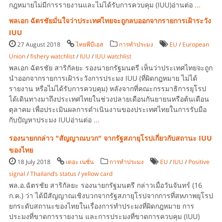
กฎหมายไม่มีการรายงานและไม่ได้รับการควบคุม (IUU)อ่านต่อ
...
พลเอก ฉัตรชัยมั่นใจว่าประเทศไทยจะถูกลบออกจากรายการเฝ้าระวัง
IUU
27 August 2018
ไทยพีบีเอส
การทำประมง
EU
/
European
Union
/
fishery watchlist
/
IUU
/
IUU watchlist
พลเอก ฉัตรชัย สาริกัลยะ รองนายกรัฐมนตรี เห็นว่าประเทศไทยจะถูก
นำออกจากรายการเฝ้าระวังการประมง IUU (ที่ผิดกฎหมาย ไม่ได้
รายงาน หรือไม่ได้รับการควบคุม) หลังจากที่คณะกรรมาธิการยุโรป
ได้เดินทางมาถึงประเทศไทยในช่วงปลายเดือนกันยายนหรือต้นเดือน
ตุลาคม เพื่อประเมินผลการดำเนินงานของประเทศไทยในการรับมือ
กับปัญหาประมง IUUอ่านต่อ
...
รองนายกกล่าว "สัญญาณบวก" จากรัฐสภายุโรปเกี่ยวกับสถานะ IUU
ของไทย
18 July 2018
เดอะ เนชั่น
การทำประมง
EU
/
IUU
/
Positive
signal
/
Thailand’s status
/
yellow card
พล.อ.ฉัตรชัย สาริกัลยะ รองนายกรัฐมนตรี กล่าวเมื่อวันจันทร์ (16
ก.ค.) ว่า ได้มีสัญญาณเชิงบวกจากรัฐสภายุโรปจากการที่สหภาพยุโรป
ยกระดับสถานะของไทยในเรื่องการทำประมงที่ผิดกฎหมาย การ
ประมงที่ขาดการรายงาน และการประมงที่ขาดการควบคุม (IUU)