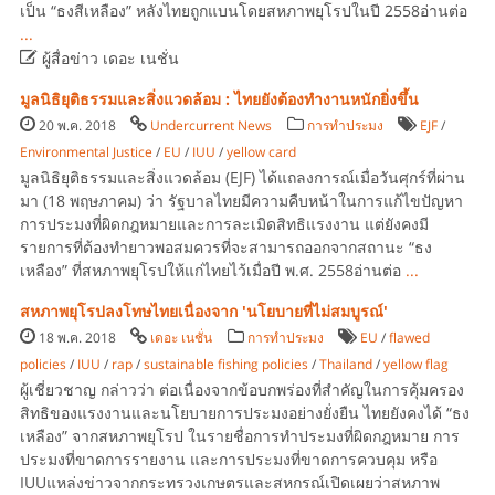
เป็น “ธงสีเหลือง” หลังไทยถูกแบนโดยสหภาพยุโรปในปี 2558อ่านต่อ
...

ผู้สื่อข่าว เดอะ เนชั่น
มูลนิธิยุติธรรมและสิ่งแวดล้อม : ไทยยังต้องทำงานหนักยิ่งขึ้น
20 พ.ค. 2018
Undercurrent News
การทำประมง
EJF
/
Environmental Justice
/
EU
/
IUU
/
yellow card
มูลนิธิยุติธรรมและสิ่งแวดล้อม (EJF) ได้แถลงการณ์เมื่อวันศุกร์ที่ผ่าน
มา (18 พฤษภาคม) ว่า รัฐบาลไทยมีความคืบหน้าในการแก้ไขปัญหา
การประมงที่ผิดกฎหมายและการละเมิดสิทธิแรงงาน แต่ยังคงมี
รายการที่ต้องทำยาวพอสมควรที่จะสามารถออกจากสถานะ “ธง
เหลือง” ที่สหภาพยุโรปให้แก่ไทยไว้เมื่อปี พ.ศ. 2558อ่านต่อ
...
สหภาพยุโรปลงโทษไทยเนื่องจาก 'นโยบายที่ไม่สมบูรณ์'
18 พ.ค. 2018
เดอะ เนชั่น
การทำประมง
EU
/
flawed
policies
/
IUU
/
rap
/
sustainable fishing policies
/
Thailand
/
yellow flag
ผู้เชี่ยวชาญ กล่าวว่า ต่อเนื่องจากข้อบกพร่องที่สำคัญในการคุ้มครอง
สิทธิของแรงงานและนโยบายการประมงอย่างยั่งยืน ไทยยังคงได้ “ธง
เหลือง” จากสหภาพยุโรป ในรายชื่อการทำประมงที่ผิดกฎหมาย การ
ประมงที่ขาดการรายงาน และการประมงที่ขาดการควบคุม หรือ
IUUแหล่งข่าวจากกระทรวงเกษตรและสหกรณ์เปิดเผยว่าสหภาพ