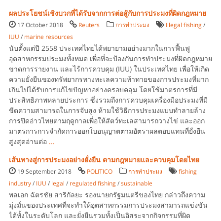
ผลประโยชน์เชิงบวกที่ได้รับจากการต่อสู้กับการประมงที่ผิดกฎหมาย
17 October 2018
Reuters
การทำประมง
Illegal fishing
/
IUU
/
marine resources
นับตั้งแต่ปี 2558 ประเทศไทยได้พยายามอย่างมากในการฟื้นฟู
อุตสาหกรรมประมงทั้งหมด เพื่อที่จะป้องกันการทำประมงที่ผิดกฎหมาย
ขาดการรายงาน และไร้การควบคุม (IUU) ในประเทศไทย เพื่อให้เกิด
ความยั่งยืนของทรัพยากรทางทะเลความท้าทายของการประมงที่มาก
เกินไปได้รับการแก้ไขปัญหาอย่างครอบคลุม โดยใช้มาตรการที่มี
ประสิทธิภาพหลายประการ ซึ่งรวมถึงการควบคุมเครื่องมือประมงที่มี
ขีดความสามารถในการจับสูง ห้ามใช้วิธีการประมงแบบทำลายล้าง
การปิดอ่าวไทยตามฤดูกาลเพื่อให้สัตว์ทะเลสามารถวางไข่ และออก
มาตรการการจำกัดการออกใบอนุญาตตามอัตราผลตอบแทนที่ยั่งยืน
สูงสุดอ่านต่อ
...
เส้นทางสู่การประมงอย่างยั่งยืน ตามกฎหมายและควบคุมโดยไทย
19 September 2018
POLITICO
การทำประมง
fishing
industry
/
IUU
/
legal
/
regulated fishing
/
sustainable
พลเอก ฉัตรชัย สาริกัลยะ รองนายกรัฐมนตรีของไทย กล่าวถึงความ
มุ่งมั่นของประเทศที่จะทำให้อุตสาหกรรมการประมงสามารถแข่งขัน
ได้ทั้งในระดับโลก และยั่งยืนรวมทั้งเป็นอิสระจากกิจกรรมที่ผิด