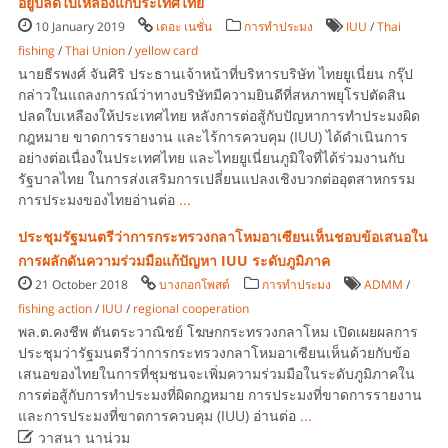
อียูปลดใบเหลืองแก่ประเทศไทย
10 January 2019
เดอะ เนชั่น
การทำประมง
IUU
/
Thai
fishing
/
Thai Union
/
yellow card
นายธีรพงศ์ จันศิริ ประธานเจ้าหน้าที่บริหารบริษัท ไทยยูเนี่ยน กรุ๊ป
กล่าวในแถลงการณ์ว่าทางบริษัทมีความยินดีที่สหภาพยุโรปตัดสิน
ปลดใบเหลืองให้ประเทศไทย หลังการต่อสู้กับปัญหาการทำประมงผิด
กฎหมาย ขาดการรายงาน และไร้การควบคุม (IUU) ได้ดำเนินการ
อย่างต่อเนื่องในประเทศไทย และไทยยูเนี่ยนภูมิใจที่ได้ร่วมงานกับ
รัฐบาลไทย ในการส่งเสริมการเปลี่ยนแปลงเชิงบวกต่ออุตสาหกรรม
การประมงของไทยอ่านต่อ
...
ประชุมรัฐมนตรีว่าการกระทรวงกลาโหมอาเซียนเห็นชอบข้อเสนอใน
การผลักดันความร่วมมือแก้ปัญหา IUU ระดับภูมิภาค
21 October 2018
บางกอกโพสต์
การทำประมง
ADMM
/
fishing action
/
IUU
/
regional cooperation
พล.ต.คงชีพ ตันตระวาณิชย์ โฆษกกระทรวงกลาโหม เปิดเผยผลการ
ประชุมว่ารัฐมนตรีว่าการกระทรวงกลาโหมอาเซียนเห็นด้วยกับข้อ
เสนอของไทยในการที่ชุมชนจะเพิ่มความร่วมมือในระดับภูมิภาคใน
การต่อสู้กับการทำประมงที่ผิดกฎหมาย การประมงที่ขาดการรายงาน
และการประมงที่ขาดการควบคุม (IUU) อ่านต่อ
...

วาสนา นาน่วม