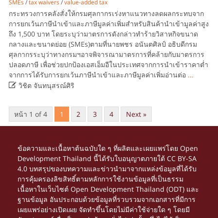
SMEs
/
tax waivers
/
value-added tax
กระทรวงการคลังสั่งให้กรมศุลกากรเร่งหาแนวทางลดผลกระทบจาก
การยกเว้นภาษีนำเข้าและภาษีมูลค่าเพิ่มสำหรับสินค้านำเข้ามูลค่าสูง
ถึง 1,500 บาท โดยระบุว่ามาตรการดังกล่าวทำร้ายวิสาหกิจขนาด
กลางและขนาดย่อย (SMEs)ตามที่นายพชร อนันตศิลป์ อธิบดีกรม
ศุลกากรระบุว่าทางกรมฯอาจพิจารณามาตรการที่คล้ายกับมาตรการ
ปลอดภาษี เพื่อช่วยปกป้องเอสเอ็มอีในประเทศจากการนำเข้าราคาต่ำ
จากการได้รับการยกเว้นภาษีนำเข้าและภาษีมูลค่าเพิ่มอ่านต่อ
...

วิชิต จันทนุสรณ์ศิริ
หน้า 1 of 4
1
2
3
4
Next »
ข้อความและเนื้อหาต้นฉบับใด ๆ ที่ผลิตและเผยแพร่โดย Open
Development Thailand นี้ได้รับใบอนุญาตภายใต้
CC BY-SA
4.0
บทสรุปของบทความและข่าวนำมาจากแหล่งข้อมูลที่ได้รับ
การคุ้มครองลิขสิทธิ์ตามหลักการใช้งานข้อมูลที่เป็นธรรม
เนื้อหาในเว็บไซต์ Open Development Thailand (ODT) และ
ฐานข้อมูล อันประกอบด้วยข้อมูลที่รวบรวมจากเอกสารที่มีการ
เผยแพร่อย่างเปิดเผย จัดทำขึ้นโดยไม่มีค่าใช้จ่ายใด ๆ โดยมี