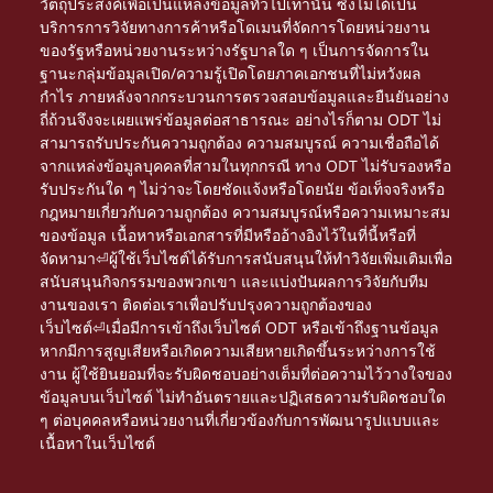
วัตถุประสงค์เพื่อเป็นแหล่งข้อมูลทั่วไปเท่านั้น ซึ่งไม่ได้เป็น
บริการการวิจัยทางการค้าหรือโดเมนที่จัดการโดยหน่วยงาน
ของรัฐหรือหน่วยงานระหว่างรัฐบาลใด ๆ เป็นการจัดการใน
ฐานะกลุ่มข้อมูลเปิด/ความรู้เปิดโดยภาคเอกชนที่ไม่หวังผล
กำไร ภายหลังจากกระบวนการตรวจสอบข้อมูลและยืนยันอย่าง
ถี่ถ้วนจึงจะเผยแพร่ข้อมูลต่อสาธารณะ อย่างไรก็ตาม ODT ไม่
สามารถรับประกันความถูกต้อง ความสมบูรณ์ ความเชื่อถือได้
จากแหล่งข้อมูลบุคคลที่สามในทุกกรณี ทาง ODT ไม่รับรองหรือ
รับประกันใด ๆ ไม่ว่าจะโดยชัดแจ้งหรือโดยนัย ข้อเท็จจริงหรือ
กฎหมายเกี่ยวกับความถูกต้อง ความสมบูรณ์หรือความเหมาะสม
ของข้อมูล เนื้อหาหรือเอกสารที่มีหรืออ้างอิงไว้ในที่นี้หรือที่
จัดหามา⏎ผู้ใช้เว็บไซต์ได้รับการสนับสนุนให้ทำวิจัยเพิ่มเติมเพื่อ
สนับสนุนกิจกรรมของพวกเขา และแบ่งปันผลการวิจัยกับทีม
งานของเรา ติดต่อเราเพื่อปรับปรุงความถูกต้องของ
เว็บไซต์⏎เมื่อมีการเข้าถึงเว็บไซต์ ODT หรือเข้าถึงฐานข้อมูล
หากมีการสูญเสียหรือเกิดความเสียหายเกิดขึ้นระหว่างการใช้
งาน ผู้ใช้ยินยอมที่จะรับผิดชอบอย่างเต็มที่ต่อความไว้วางใจของ
ข้อมูลบนเว็บไซต์ ไม่ทำอันตรายและปฏิเสธความรับผิดชอบใด
ๆ ต่อบุคคลหรือหน่วยงานที่เกี่ยวข้องกับการพัฒนารูปแบบและ
เนื้อหาในเว็บไซต์