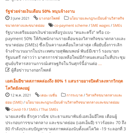
รัฐช่วยจ่ายเงินเดือน 50% หนุนจ้างงาน
3 June 2021
บางกอกโพสต์
นโยบายและกฎระเบียบด้านวิสาหกิจ
ขนาดกลางและขนาดย่อม
co-payment scheme
/
SME wages
/
SMEs
รัฐบาลเตรียมออกเงินช่วยเหลือรูปแบบ “คนละครึ่ง” หรือ co-
payment 50% ให้กับพนักงานรายเดือนของวิสาหกิจขนาดกลางและ
ขนาดย่อม (SMEs) ซึ่งเป็นความเคลื่อนไหวล่าสุด เพื่อยับยั้งการเลิก
จ้างจำนวนมากในประเทศนายสุพัฒนพงษ์ พันธ์มีเชาว์ รองนายก
รัฐมนตรี กล่าวว่า มาตรการช่วยเหลือใหม่มีกำหนดเสนอในที่ประชุม
ศูนย์บริหารสถานการณ์เศรษฐกิจในวันศุกร์นี้อ่านต่อ
...

ผู้สื่อข่าวบางกอกโพสต์
เอสเอ็มอีขาดสภาพคล่องถึง 80% 1 แสนรายอาจปิดตัวลงหากวิกฤต
โควิดยังคงอยู่
12 พ.ค. 2021
เดอะ เนชั่น
การระบาด
/
วิสาหกิจขนาดกลางและ
ย่อม (SME)
/
นโยบายและกฎระเบียบด้านวิสาหกิจขนาดกลางและขนาดย่อม
Covid-19
/
SMEs
/
Thai SMEs
นายแสงชัย ธีรกุลวาณิช ประธานสมาพันธ์เอสเอ็มอีไทย เตือนผู้
ประกอบการขนาดกลาง และขนาดย่อม (เอสเอ็มอี) ราวร้อยละ 70 ถึง
80 กำลังประสบปัญหาขาดสภาพคล่องนับตั้งแต่โควิด -19 ระลอกที่ 3