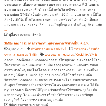
ประกอบการ เพื่อบรรเทาผลกระทบจากการะบาดระลอกที่ 3 โดยทาง
ธปท.ขยายระยะเวลาพักชำระหนี้สำหรับวิสาหกิจขนาดกลางและ
ขนาดย่อม (SMEs) เป็นธันวาคมจากเดิม 30 มิถุนายนมาตรการนี้มีให้
สำหรับ SMEs ที่ได้รับผลกระทบจากภาวะเศรษฐกิจตกต่ำ อันเป็นผล
มาจากการระบาดระลอกที่สาม รวมถึงผู้ที่หยุดการดำเนินธุรกิจอ่านต่อ
...

ผู้สื่อข่าวบางกอกโพสต์
SMEs ต้องการมาตรการลดต้นทุนจากภาครัฐมากขึ้น: ส.อ.ท.
4 June 2021
สำนักข่าว กรมประชาสัมพันธ์
การระบาด
/
วิสาหกิจ
ขนาดกลางและย่อม (SME)
cost-cutting measures
/
Covid-19
/
SMEs
ธุรกิจขนาดเล็กและขนาดกลางกำลังขอให้รัฐบาลช่วยเหลือค่าใช้จ่าย
ในการดำเนินงานและค่าเช่า เนื่องจากธุรกิจต่าง ๆ ยังคงประสบกับ
การระบาดใหญ่ของโรคโควิด-19สภาอุตสาหกรรมแห่งประเทศไทย
(ส.อ.ท.) ได้เสนอแนะว่า รัฐบาลจะทำอะไรได้บ้างเพื่อช่วยเหลือ
วิสาหกิจขนาดกลางและขนาดย่อม (SMEs) โดยเสนอมาตรการลด
ต้นทุนหลังจากการสำรวจผู้บริหารใน 45 อุตสาหกรรม ส.อ.ท. ได้ข้อ
สรุปว่า SMEs ต้องการให้รัฐบาลช่วยเหลือค่าใช้จ่ายทางธุรกิจ เช่น
ค่าสาธารณูปโภค และค่าเช่า เพื่อช่วยให้พวกเขารอดจากวิกฤต
เศรษฐกิจที่เกิดจากการระบาดใหญ่อ่านต่อ
...

ผู้สื่อข่าวกรมประชาสัมพันธ์