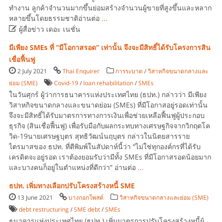
ทำงาน ลูกค้าจำนวนมากขึ้นย่อมสร้างจำนวนผู้ขายที่สูงขึ้นและหลาก
หลายขึ้นโดยธรรมชาติอ่านต่อ
...

ผู้สื่อข่าว เดอะ เนชั่น
มีเพียง SMEs ที่ “มีโอกาสรอด” เท่านั้น จึงจะมีสิทธิ์ได้รับโครงการสิน
เชื่อฟื้นฟู
2 July 2021
Thai Enquirer
การระบาด
/
วิสาหกิจขนาดกลางและ
ย่อม (SME)
Covid-19
/
loan rehabilitation
/
SMEs
ในวันศุกร์ ผู้ว่าการธนาคารแห่งประเทศไทย (ธปท.) กล่าวว่า มีเพียง
วิสาหกิจขนาดกลางและขนาดย่อม (SMEs) ที่มีโอกาสอยู่รอดเท่านั้น
จึงจะมีสิทธิ์ได้รับมาตรการทางการเงินเพื่อช่วยเหลือฟื้นฟูผู้ประกอบ
ธุรกิจ (สินเชื่อฟื้นฟู) เพื่อรับมือกับผลกระทบทางเศรษฐกิจจากวิกฤตโค
วิด-19นายเศรษฐบุตร สุทธิวัฒน์นฤบุตร กล่าวในนิตยสารราย
ไตรมาสของ ธปท. ที่ตีพิมพ์ในสัปดาห์นี้ว่า “ไม่ใช่ทุกองค์กรที่ได้รับ
เครดิตจะอยู่รอด เราต้องยอมรับว่ามีทั้ง SMEs ที่มีโอกาสรอดน้อยมาก
และบางคนก็อยู่ในตำแหน่งที่ดีกว่า” อ่านต่อ
...
ธปท. เพิ่มทางเลือกปรับโครงสร้างหนี้ SME
13 June 2021
บางกอกโพสต์
วิสาหกิจขนาดกลางและย่อม (SME)
debt restructuring
/
SME debt
/
SMEs
ธนาคารแห่งประเทศไทย (ธปท.) เพิ่มมาตรการปรับโครงสร้างหนี้ผู้