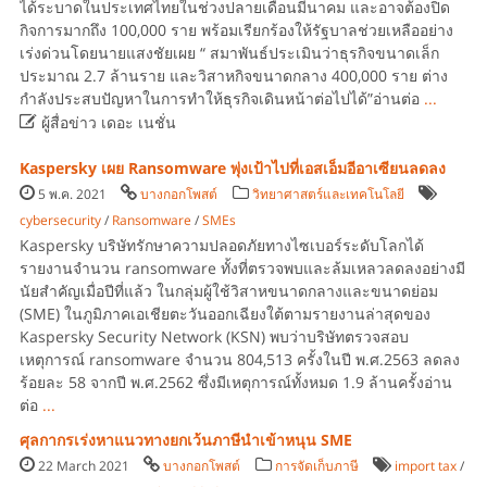
ได้ระบาดในประเทศไทยในช่วงปลายเดือนมีนาคม และอาจต้องปิด
กิจการมากถึง 100,000 ราย พร้อมเรียกร้องให้รัฐบาลช่วยเหลืออย่าง
เร่งด่วนโดยนายแสงชัยเผย “ สมาพันธ์ประเมินว่าธุรกิจขนาดเล็ก
ประมาณ 2.7 ล้านราย และวิสาหกิจขนาดกลาง 400,000 ราย ต่าง
กำลังประสบปัญหาในการทำให้ธุรกิจเดินหน้าต่อไปได้”อ่านต่อ
...

ผู้สื่อข่าว เดอะ เนชั่น
Kaspersky เผย Ransomware พุ่งเป้าไปที่เอสเอ็มอีอาเซียนลดลง
5 พ.ค. 2021
บางกอกโพสต์
วิทยาศาสตร์และเทคโนโลยี
cybersecurity
/
Ransomware
/
SMEs
Kaspersky บริษัทรักษาความปลอดภัยทางไซเบอร์ระดับโลกได้
รายงานจำนวน ransomware ทั้งที่ตรวจพบและล้มเหลวลดลงอย่างมี
นัยสำคัญเมื่อปีที่แล้ว ในกลุ่มผู้ใช้วิสาหขนาดกลางและขนาดย่อม
(SME) ในภูมิภาคเอเชียตะวันออกเฉียงใต้ตามรายงานล่าสุดของ
Kaspersky Security Network (KSN) พบว่าบริษัทตรวจสอบ
เหตุการณ์ ransomware จำนวน 804,513 ครั้งในปี พ.ศ.2563 ลดลง
ร้อยละ 58 จากปี พ.ศ.2562 ซึ่งมีเหตุการณ์ทั้งหมด 1.9 ล้านครั้งอ่าน
ต่อ
...
ศุลกากรเร่งหาแนวทางยกเว้นภาษีนำเข้าหนุน SME
22 March 2021
บางกอกโพสต์
การจัดเก็บภาษี
import tax
/