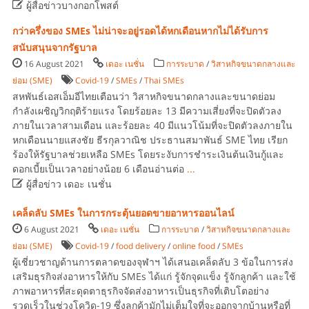

ผู้สื่อข่าวบางกอกโพสต์
กว่าครึ่งของ SMEs ไม่น่าจะอยู่รอดได้หกเดือนหากไม่ได้รับการ
สนับสนุนจากรัฐบาล
16 August 2021
เดอะ เนชั่น
การระบาด
/
วิสาหกิจขนาดกลางและ
ย่อม (SME)
Covid-19
/
SMEs
/
Thai SMEs
สหพันธ์เอสเอ็มอีไทยเตือนว่า วิสาหกิจขนาดกลางและขนาดย่อม
กำลังเผชิญวิกฤติร้ายแรง โดยร้อยละ 13 มีความเสี่ยงที่จะปิดตัวลง
ภายในเวลาสามเดือน และร้อยละ 40 มีแนวโน้มที่จะปิดตัวลงภายใน
หกเดือนนายแสงชัย ธีรกุลวาณิช ประธานสมาพันธ์ SME ไทย เรียก
ร้องให้รัฐบาลช่วยเหลือ SMEs โดยระงับการชำระเงินต้นเงินกู้และ
ดอกเบี้ยเป็นเวลาอย่างน้อย 6 เดือนอ่านต่อ
...

ผู้สื่อข่าว เดอะ เนชั่น
เคล็ดลับ SMEs ในการกระตุ้นยอดขายอาหารออนไลน์
6 August 2021
เดอะ เนชั่น
การระบาด
/
วิสาหกิจขนาดกลางและ
ย่อม (SME)
Covid-19
/
food delivery
/
online food
/
SMEs
ผู้เชี่ยวชาญด้านการตลาดของจุฬาฯ ได้เสนอเคล็ดลับ 3 ข้อในการส่ง
เสริมธุรกิจส่งอาหารให้กับ SMEs ได้แก่ รู้จักจุดแข็ง รู้จักลูกค้า และใช้
ภาพอาหารที่สะดุดตาธุรกิจจัดส่งอาหารเป็นธุรกิจที่เติบโตอย่าง
รวดเร็วในช่วงโควิด-19 ซึ่งลูกค้ามักไม่เต็มใจที่จะออกจากบ้านหรือที่