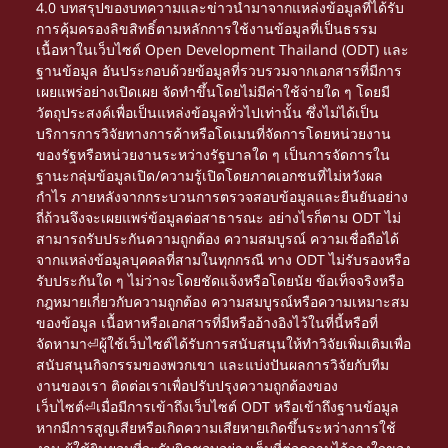
4.0
บทสรุปของบทความและข่าวนำมาจากแหล่งข้อมูลที่ได้รับ
การคุ้มครองลิขสิทธิ์ตามหลักการใช้งานข้อมูลที่เป็นธรรม
เนื้อหาในเว็บไซต์ Open Development Thailand (ODT) และ
ฐานข้อมูล อันประกอบด้วยข้อมูลที่รวบรวมจากเอกสารที่มีการ
เผยแพร่อย่างเปิดเผย จัดทำขึ้นโดยไม่มีค่าใช้จ่ายใด ๆ โดยมี
วัตถุประสงค์เพื่อเป็นแหล่งข้อมูลทั่วไปเท่านั้น ซึ่งไม่ได้เป็น
บริการการวิจัยทางการค้าหรือโดเมนที่จัดการโดยหน่วยงาน
ของรัฐหรือหน่วยงานระหว่างรัฐบาลใด ๆ เป็นการจัดการใน
ฐานะกลุ่มข้อมูลเปิด/ความรู้เปิดโดยภาคเอกชนที่ไม่หวังผล
กำไร ภายหลังจากกระบวนการตรวจสอบข้อมูลและยืนยันอย่าง
ถี่ถ้วนจึงจะเผยแพร่ข้อมูลต่อสาธารณะ อย่างไรก็ตาม ODT ไม่
สามารถรับประกันความถูกต้อง ความสมบูรณ์ ความเชื่อถือได้
จากแหล่งข้อมูลบุคคลที่สามในทุกกรณี ทาง ODT ไม่รับรองหรือ
รับประกันใด ๆ ไม่ว่าจะโดยชัดแจ้งหรือโดยนัย ข้อเท็จจริงหรือ
กฎหมายเกี่ยวกับความถูกต้อง ความสมบูรณ์หรือความเหมาะสม
ของข้อมูล เนื้อหาหรือเอกสารที่มีหรืออ้างอิงไว้ในที่นี้หรือที่
จัดหามา⏎ผู้ใช้เว็บไซต์ได้รับการสนับสนุนให้ทำวิจัยเพิ่มเติมเพื่อ
สนับสนุนกิจกรรมของพวกเขา และแบ่งปันผลการวิจัยกับทีม
งานของเรา ติดต่อเราเพื่อปรับปรุงความถูกต้องของ
เว็บไซต์⏎เมื่อมีการเข้าถึงเว็บไซต์ ODT หรือเข้าถึงฐานข้อมูล
หากมีการสูญเสียหรือเกิดความเสียหายเกิดขึ้นระหว่างการใช้