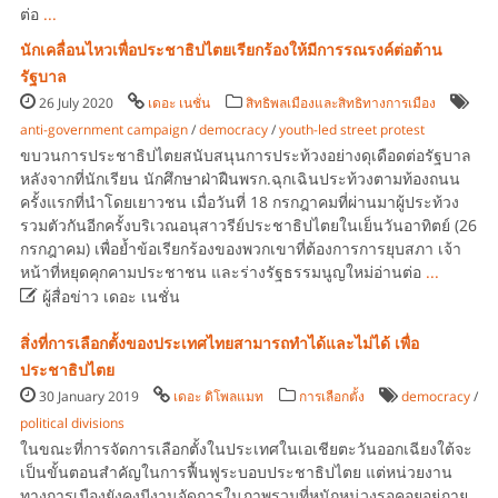
ต่อ
...
นักเคลื่อนไหวเพื่อประชาธิปไตยเรียกร้องให้มีการรณรงค์ต่อต้าน
รัฐบาล
26 July 2020
เดอะ เนชั่น
สิทธิพลเมืองและสิทธิทางการเมือง
anti-government campaign
/
democracy
/
youth-led street protest
ขบวนการประชาธิปไตยสนับสนุนการประท้วงอย่างดุเดือดต่อรัฐบาล
หลังจากที่นักเรียน นักศึกษาฝ่าฝืนพรก.ฉุกเฉินประท้วงตามท้องถนน
ครั้งแรกที่นำโดยเยาวชน เมื่อวันที่ 18 กรกฎาคมที่ผ่านมาผู้ประท้วง
รวมตัวกันอีกครั้งบริเวณอนุสาวรีย์ประชาธิปไตยในเย็นวันอาทิตย์ (26
กรกฎาคม) เพื่อย้ำข้อเรียกร้องของพวกเขาที่ต้องการการยุบสภา เจ้า
หน้าที่หยุดคุกคามประชาชน และร่างรัฐธรรมนูญใหม่อ่านต่อ
...

ผู้สื่อข่าว เดอะ เนชั่น
สิ่งที่การเลือกตั้งของประเทศไทยสามารถทำได้และไม่ได้ เพื่อ
ประชาธิปไตย
30 January 2019
เดอะ ดิโพลแมท
การเลือกตั้ง
democracy
/
political divisions
ในขณะที่การจัดการเลือกตั้งในประเทศในเอเชียตะวันออกเฉียงใต้จะ
เป็นขั้นตอนสำคัญในการฟื้นฟูระบอบประชาธิปไตย แต่หน่วยงาน
ทางการเมืองยังคงมีงานจัดการในภาพรวมที่หนักหน่วงรอคอยอยู่ภาย