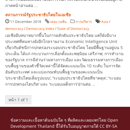
ภาคหน้าอ่านต่อ
...
สถานการณ์รัฐประชาธิปไตยในเอเชีย
11 December 2018
เดอะ เนชั่น
การบริหาร
Asia
/
democracy
/
Democracy Index
/
State of Democracy
เอเชียมีบทบาทมากขึ้นในการผลักดันประชาธิปไตย แต่ก็ยังมีบาง
ประเทศที่หนทางยังอีกไกลรายงาน Economic Intelligence Unit
เกี่ยวกับดัชนีการปกครองระบอบประชาธิปไตย โดยมีพื้นฐานอยู่บน 5
ประเด็น ได้แก่ กระบวนการเลือกตั้งและพหุนิยม เสรีภาพ; การทำงาน
ของรัฐบาล การมีส่วนร่วมทางการเมือง และวัฒนธรรมทางการเมือง
บนพื้นฐานของตัวชี้วัดเหล่านี้ได้จัดคะแนนเป็น 10 ระดับ ในการจัด
อันดับประเทศ และแบ่งเกณฑ์บนพื้นฐานของคะแนนเป็น
‘ประชาธิปไตยเต็มรูปแบบ’, ‘ระบอบประชาธิปไตยที่ขาดดุล’, ‘ระบอบ
การปกครองไฮบริด’ และ ‘ระบอบเผด็จการ’อ่านต่อ
...
หน้า 1 of 1
ข้อความและเนื้อหาต้นฉบับใด ๆ ที่ผลิตและเผยแพร่โดย Open
Development Thailand นี้ได้รับใบอนุญาตภายใต้
CC BY-SA