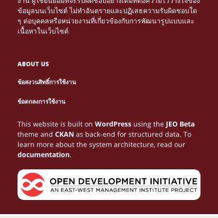
งาน ผู้ใช้ยินยอมที่จะรับผิดชอบอย่างเต็มที่ต่อความไว้วางใจของ
ข้อมูลบนเว็บไซต์ ไม่ทำอันตรายและปฏิเสธความรับผิดชอบใด
ๆ ต่อบุคคลหรือหน่วยงานที่เกี่ยวข้องกับการพัฒนารูปแบบและ
เนื้อหาในเว็บไซต์
ABOUT US
ข้อสงวนสิทธิ์การใช้งาน
Τα διαδικτυακά καζίνο γίνονται πιο δημοφιλή. Μέσα
NETTIPELAAMINEN KASVAA JATKUVASTI, JA
Le gambling devient une expérience immersive
PARHAAT
ข้อตกลงการใช้งาน
από το
tarjoavat loistavia mahdollisuuksia
grâce au
, où chaque partie peut se
NETTIKASINOT
HTTPS://NEWONLINECASINOS-GR.COM/
CASINO EN LIGNE
Многие игроки возвращаются на сайты,
Looking for entertainment and real wins?
ONLINE HAZARD JE VAŠÍ BRÁNOU K ZÁBAVĚ A
Discover the best online betting at
with
AVIATOR
ОЛИМП
Online gaming tarjoaa monia tapoja ansaita rahaa,
1WIN-EG.NET
Az interneten zajló gambling folyamatosan
For online gaming enthusiasts in Belgium, gambling
Belgium gamblers are shifting from traditional halls
Start spinning with free spins—no deposit needed!
Turn spare time into real cash with online gambling.
voittaa rahaa. Oikean strategian avulla pelaaminen
μπορείς να μάθεις στρατηγικές, να λάβεις μπόνους
You don’t need to spend a penny to win big! Register
transformer en gain concret. Jouer stratégiquement
This website is built on
WordPress
using the
JEO Beta
has it all!
high odds, exclusive promotions and a clear
BETGR8
a užijte si vzrušující
в которых легко ориентироваться, и
BOHATSTVÍ. NAVŠTIVTE
LIZARO
КАЗИНО
mutta gambling peleistä
on erityisen
növekszik. Az online gaming egyik legnépszerűbb
becomes more rewarding with strategic play. Many
PLINKO
to online gaming, where convenience and winning
At our online casino, you can win money from the
Choose from hundreds of games like roulette or
voi muuttua viihteestä lisätuloksi.
και να αυξήσεις τα πιθανά σου κέρδη.
at our online casino, grab
aide à maximiser les bénéfices potentiels.
theme and
CKAN
as back-end for structured data. To
platform.
hry a bezpečné výplaty. Udělejte první krok k velkým
олимп казино соответствует такому ожиданию.
suosittu. Pelaajat pitävät sen helppoudesta ja
formája az
, ahol a játékosok
explore
to understand the best
opportunities expand daily. Using trusted resources
ONLINE CASINO
SWEET BONANZA
moment you join. Play thrilling games,
poker. Use promotions to your advantage. Manage
PLINKOS.HU
your no deposit
HTTPS://CHICKENROADPLAY.ONLINE/
learn more about the system architecture, read our
výhrám ještě dnes!
jännittävästä mahdollisuudesta kasvattaa tuloja
biztonságos környezetben próbálhatják ki
methods for earning money while enjoying safe,
like
, players access
unlock bonus features, and hit that jackpot. It’s all
your
HTTPS://BELGIQUE-CASINOS.BE/
risk,
free spins, and go for the jackpot. Experience
HTTPS://PARHAATUUDETNETTIKASINOT.FI/
documentation
.
yksinkertaisen pelikokemuksen avulla.
szerencséjüket.
legal casino experiences online.
secure casinos, valuable advice, and strategies for
just one spin away!
and learn winning strategies. Stick to trusted
thrilling online gambling from anywhere and start
turning fun gambling sessions into possible
websites. Keep emotions out of it. Gambling success
winning money today!
earnings.
depends on consistency and control. It’s
entertainment—with a chance of profit.