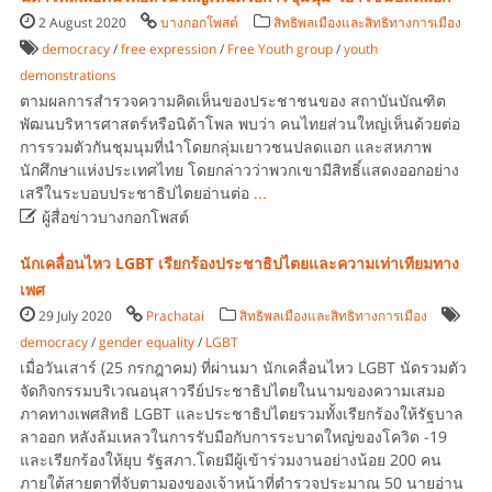
2 August 2020
บางกอกโพสต์
สิทธิพลเมืองและสิทธิทางการเมือง
democracy
/
free expression
/
Free Youth group
/
youth
demonstrations
ตามผลการสำรวจความคิดเห็นของประชาชนของ สถาบันบัณฑิต
พัฒนบริหารศาสตร์หรือนิด้าโพล พบว่า คนไทยส่วนใหญ่เห็นด้วยต่อ
การรวมตัวกันชุมนุมที่นำโดยกลุ่มเยาวชนปลดแอก และสหภาพ
นักศึกษาแห่งประเทศไทย โดยกล่าวว่าพวกเขามีสิทธิ์แสดงออกอย่าง
เสรีในระบอบประชาธิปไตยอ่านต่อ
...

ผู้สื่อข่าวบางกอกโพสต์
นักเคลื่อนไหว LGBT เรียกร้องประชาธิปไตยและความเท่าเทียมทาง
เพศ
29 July 2020
Prachatai
สิทธิพลเมืองและสิทธิทางการเมือง
democracy
/
gender equality
/
LGBT
เมื่อวันเสาร์ (25 กรกฎาคม) ที่ผ่านมา นักเคลื่อนไหว LGBT นัดรวมตัว
จัดกิจกรรมบริเวณอนุสาวรีย์ประชาธิปไตยในนามของความเสมอ
ภาคทางเพศสิทธิ LGBT และประชาธิปไตยรวมทั้งเรียกร้องให้รัฐบาล
ลาออก หลังล้มเหลวในการรับมือกับการระบาดใหญ่ของโควิด -19
และเรียกร้องให้ยุบ รัฐสภา.โดยมีผู้เข้าร่วมงานอย่างน้อย 200 คน
ภายใต้สายตาที่จับตามองของเจ้าหน้าที่ตำรวจประมาณ 50 นายอ่าน