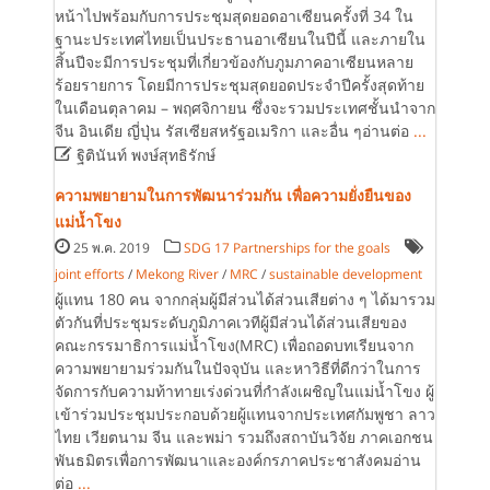
หน้าไปพร้อมกับการประชุมสุดยอดอาเซียนครั้งที่ 34 ใน
ฐานะประเทศไทยเป็นประธานอาเซียนในปีนี้ และภายใน
สิ้นปีจะมีการประชุมที่เกี่ยวข้องกับภูมภาคอาเซียนหลาย
ร้อยรายการ โดยมีการประชุมสุดยอดประจำปีครั้งสุดท้าย
ในเดือนตุลาคม – พฤศจิกายน ซึ่งจะรวมประเทศชั้นนำจาก
จีน อินเดีย ญี่ปุ่น รัสเซียสหรัฐอเมริกา และอื่น ๆอ่านต่อ
...

ฐิตินันท์ พงษ์สุทธิรักษ์
ความพยายามในการพัฒนาร่วมกัน เพื่อความยั่งยืนของ
แม่น้ำโขง
25 พ.ค. 2019
SDG 17 Partnerships for the goals
joint efforts
/
Mekong River
/
MRC
/
sustainable development
ผู้แทน 180 คน จากกลุ่มผู้มีส่วนได้ส่วนเสียต่าง ๆ ได้มารวม
ตัวกันที่ประชุมระดับภูมิภาคเวทีผู้มีส่วนได้ส่วนเสียของ
คณะกรรมาธิการแม่น้ำโขง(MRC) เพื่อถอดบทเรียนจาก
ความพยายามร่วมกันในปัจจุบัน และหาวิธีที่ดีกว่าในการ
จัดการกับความท้าทายเร่งด่วนที่กำลังเผชิญในแม่น้ำโขง ผู้
เข้าร่วมประชุมประกอบด้วยผู้แทนจากประเทศกัมพูชา ลาว
ไทย เวียตนาม จีน และพม่า รวมถึงสถาบันวิจัย ภาคเอกชน
พันธมิตรเพื่อการพัฒนาและองค์กรภาคประชาสังคมอ่าน
ต่อ
...