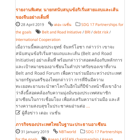
รายงานพิเศษ: นายกสนับสนุนข้อริเริ่มสายแถบและเส้น
ของจีนอย่างเต็มที่
28 April 2019
เดอะ เนชั่น
SDG 17 Partnerships for
the goals
Belt and Road Initiative
/
BRI
/
debt risk
/
International Cooperation
เมื่อวานนี้พลเอกประยุทธ์ จันทร์โอชา กล่าวว่า เขาจะ
สนับสนุนข้อริเริ่มสายแถบและเส้น (Belt and Road
Initiative) อย่างเต็มที่ พร้อมกล่าวว่าสอดคล้องกับหลักการ
และเป้าหมายของอาเซียนในคำปราศรัยของเขาที่งาน
Belt and Road Forum เพื่อความร่วมมือระหว่างประเทศ
นายกรัฐมนตรีของไทยกล่าวว่า การที่จีนมีความ
ทะเยอทะยานจะนำพาโลกในอีกไม่กี่ปีข้างหน้าซึ่งเขาอ้าง
ว่าสิ่งนี้สอดคล้องกับความมุ่งมั่นของประเทศสมาชิก
อาเซียนในการเชื่อมโยง เพื่อส่งเสริมความร่วมมือ และส้
รางความสงบสุขในประชาคมอ่านต่อ
...

ผู้สื่อข่าว เดอะ เนชั่น
ภารกิจของประเทศไทยในฐานะประธานอาเซียน
31 January 2019
NBTworld
SDG 17 Partnerships
for the goals
Asean
/
ASEAN chairmanship
/
Asean