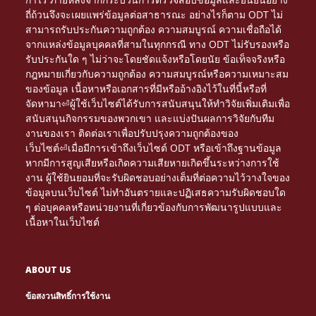
ถี่ถ้วนจึงจะเผยแพร่ข้อมูลต่อสาธารณะ อย่างไรก็ตาม ODT ไม่
สามารถรับประกันความถูกต้อง ความสมบูรณ์ ความเชื่อถือได้
จากแหล่งข้อมูลบุคคลที่สามในทุกกรณี ทาง ODT ไม่รับรองหรือ
รับประกันใด ๆ ไม่ว่าจะโดยชัดแจ้งหรือโดยนัย ข้อเท็จจริงหรือ
กฎหมายเกี่ยวกับความถูกต้อง ความสมบูรณ์หรือความเหมาะสม
ของข้อมูล เนื้อหาหรือเอกสารที่มีหรืออ้างอิงไว้ในที่นี้หรือที่
จัดหามา⏎ผู้ใช้เว็บไซต์ได้รับการสนับสนุนให้ทำวิจัยเพิ่มเติมเพื่อ
สนับสนุนกิจกรรมของพวกเขา และแบ่งปันผลการวิจัยกับทีม
งานของเรา ติดต่อเราเพื่อปรับปรุงความถูกต้องของ
เว็บไซต์⏎เมื่อมีการเข้าถึงเว็บไซต์ ODT หรือเข้าถึงฐานข้อมูล
หากมีการสูญเสียหรือเกิดความเสียหายเกิดขึ้นระหว่างการใช้
งาน ผู้ใช้ยินยอมที่จะรับผิดชอบอย่างเต็มที่ต่อความไว้วางใจของ
ข้อมูลบนเว็บไซต์ ไม่ทำอันตรายและปฏิเสธความรับผิดชอบใด
ๆ ต่อบุคคลหรือหน่วยงานที่เกี่ยวข้องกับการพัฒนารูปแบบและ
เนื้อหาในเว็บไซต์
ABOUT US
ข้อสงวนสิทธิ์การใช้งาน
Τα διαδικτυακά καζίνο γίνονται πιο δημοφιλή. Μέσα
NETTIPELAAMINEN KASVAA JATKUVASTI, JA
Le gambling devient une expérience immersive
PARHAAT