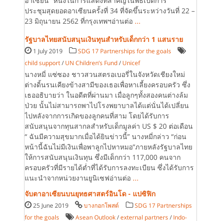
อาเซียน” หนึ่งในการแสดงที่สำคัญในพิธีเปิดการ
ประชุมสุดยอดอาเซียนครั้งที่ 34 ที่จัดขึ้นระหว่างวันที่ 22 –
23 มิถุนายน 2562 ที่กรุงเทพฯอ่านต่อ
...
รัฐบาลไทยสนับสนุนเงินทุนสำหรับเด็กกว่า 1 แสนราย
1 July 2019
SDG 17 Partnerships for the goals
child support
/
UN Children’s Fund
/
Unicef
นางหมี่ แซ่ซอง ชาวสวนสตรอเบอรี่ในจังหวัดเชียงใหม่
ต่างดิ้นรนเคียงข้างสามีของเธอเพื่อหาเลี้ยงครอบครัว ซึ่ง
เธออธิบายว่า ในอดีตที่ผ่านมา เมื่อลูกๆทั้งสองคนต่างล้ม
ป่วย นั้นไม่สามารถพาไปโรงพยาบาลได้แต่นั่นได้เปลี่ยน
ไปหลังจากการเกิดของลูกคนที่สาม โดยได้รับการ
สนับสนุนจากทุนสากลสำหรับเด็กมูลค่า US $ 20 ต่อเดือน
“ ฉันมีความสุขมากเมื่อได้ยินข่าวนี้” นางหมี่กล่าว “ก่อน
หน้านี้ฉันไม่มีเงินเพื่อพาลูกไปหาหมอ”ภายหลังรัฐบาลไทย
ให้การสนับสนุนเงินทุน ซึ่งมีเด็กกว่า 117,000 คนจาก
ครอบครัวที่มีรายได้ต่ำที่ได้รับการลงทะเบียน ซึ่งได้รับการ
แนะนำจากหน่วยงานยูนิเซฟอ่านต่อ
...
จับตาอาเซียนบนยุทธศาสตร์อินโด - แปซิฟิก
25 June 2019
บางกอกโพสต์
SDG 17 Partnerships
for the goals
Asean Outlook
/
external partners
/
Indo-