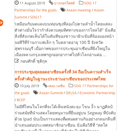
11 August 2019
บางกอกโพสต์
SDG 17
Partnerships for the goals
Asean meeting
/
Asean
Summit
/
SDG17
‘เหมือนกับมดแดงบนท่อนซุงที่ล่องไปตามลำน้ำโดยแต่ละ
ตัวต่างมั่นใจว่ากำลังควบคุมทิศทางของการไหลได้” นั่นคือ
สิ่งที่สังเกตเห็นได้ในทันทีของชาวนาผิวเข้มที่จ้องมองหน้า
จอทีวีที่ร้านกาแฟเล็ก ๆ ในตลาดอายุ 100 ปี จังหวัด
สุพรรณบุรี เมื่อภาพของการประชุมอาเซียนที่ยิ่งใหญ่ใน
เมืองหลวงกรุงเทพฯถูกออกอากาศไปทั่วโลกอ่านต่อ
...

กอบศักดิ์ ชุติกุล
การประชุมสุดยอดอาเซียนครั้งที่ 34 ถือเป็นความสำเร็จ
ครั้งสำคัญในฐานะประธานอาเซียนของประเทศไทย
10 July 2019
เดอะ เนชั่น
SDG 17 Partnerships for
the goals
Asean Summit
/
DELSA
/
Economic Partnership
/
RCEP
ไม่มีที่ไหนในโลกที่จะได้เห็นหนังตะลุง โขน งิ้ว นาฏศิลป์
ร่วมสมัยที่นำแสดงโดยหนุมานที่ยืนอยู่บน Segway ที่บังคับ
ด้วย Ipad นับเป็นการแสดงที่ผสมผสานกันอย่างกลมกลืนที่
นำเสนอต่อประเทศสมาชิกอาเซียน นั่นคือวิธีที่ “สดใส