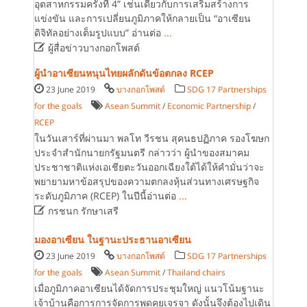
อุตสาหกรรมครั้งที่ 4” เช่นเดียวกับการเสริมสร้างการ
แข่งขัน และการเปลี่ยนภูมิภาคให้กลายเป็น “อาเซียน
ดิจิทัลอย่างเต็มรูปแบบ” อ่านต่อ
...

ผู้สื่อข่าวบางกอกโพสต์
ผู้นำอาเซียนหนุนไทยผลักดันข้อตกลง RCEP
23 June 2019
บางกอกโพสต์
SDG 17 Partnerships
for the goals
Asean Summit
/
Economic Partnership
/
RCEP
ในวันเสาร์ที่ผ่านมา พลโท วีรชน สุคนธปฏิภาค รองโฆษก
ประจำสำนักนายกรัฐมนตรี กล่าวว่า ผู้นำของสมาคม
ประชาชาติแห่งเอเชียตะวันออกเฉียงใต้ได้ให้คำมั่นว่าจะ
พยายามหาข้อสรุปของความตกลงหุ้นส่วนทางเศรษฐกิจ
ระดับภูมิภาค (RCEP) ในปีนี้อ่านต่อ
...

กรชนก รักษาเสรี
มองอาเซียน ในฐานะประธานอาเซียน
23 June 2019
บางกอกโพสต์
SDG 17 Partnerships
for the goals
Asean Summit
/
Thailand chairs
เมื่อภูมิภาคอาเซียนได้จัดการประชุมใหญ่ แนวโน้มฐานะ
เจ้าบ้านคือการการจัดการพูดคุยเจรจา ดังนั้นจึงต้องไปเดิน