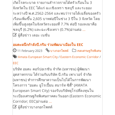
เกิดโรคระบาด รายงานสำรวจรายได้ครัวเรือนใน 3
จังหวัดใน EEC ได้แก่ ฉะเชิงเทรา ชลบุรี และระยอง
ระหว่างปี พ.ศ.2562-2564 และพบว่ารายได้เฉลี่ยของครัว
เรือนเพิ่มขึ้น 2,605 บาทต่อปีในช่วง 3 ปีใน 3 จังหวัด โดย
เพิ่มขึ้นสูงสุดในจังหวัดระยองที่ 7.7% ต่อปี รองลงมาคือ
ชลบุรี (6.2%) และฉะเชิงเทรา (0.7%)อ่านต่อ
...

ผู้สื่อข่าว เดอะ เนชั่น
อมตะผนึกกำลังบี.กริม ร่วมพัฒนาเมืองใน EEC
11 February 2023
บางกอกโพสต์
เขตเศรษฐกิจพิเศษ
Amata European Smart City
/
Eastern Economic Corridor
/
EEC
บริษัท อมตะ คอร์ปอเรชัน จำกัด (มหาชน) ผู้พัฒนา
อุตสาหกรรม ได้ร่วมกับบริษัท บี.กริม เพาเวอร์ จำกัด
(มหาชน) ทำการศึกษาความเป็นไปได้ในการพัฒนา
โครงการ “อมตะ ยูโรเปี้ยน สมาร์ท ซิตี้” (AMATA
European Smart City) รองรับบริษัทยุโรปที่ลงทุนใน
ระเบียงเศรษฐกิจพิเศษภาคตะวันออก (Eastern Economic
Corridor; EEC)อ่านต่อ
...

ผู้สื่อข่าวบางกอกโพสต์