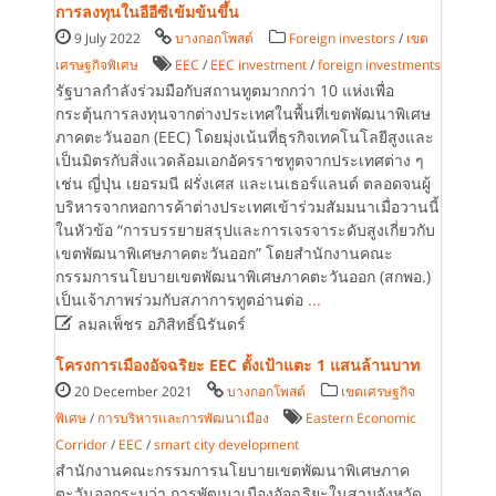
การลงทุนในอีอีซีเข้มข้นขึ้น
9 July 2022
บางกอกโพสต์
Foreign investors
/
เขต
เศรษฐกิจพิเศษ
EEC
/
EEC investment
/
foreign investments
รัฐบาลกำลังร่วมมือกับสถานทูตมากกว่า 10 แห่งเพื่อ
กระตุ้นการลงทุนจากต่างประเทศในพื้นที่เขตพัฒนาพิเศษ
ภาคตะวันออก (EEC) โดยมุ่งเน้นที่ธุรกิจเทคโนโลยีสูงและ
เป็นมิตรกับสิ่งแวดล้อมเอกอัครราชทูตจากประเทศต่าง ๆ
เช่น ญี่ปุ่น เยอรมนี ฝรั่งเศส และเนเธอร์แลนด์ ตลอดจนผู้
บริหารจากหอการค้าต่างประเทศเข้าร่วมสัมมนาเมื่อวานนี้
ในหัวข้อ “การบรรยายสรุปและการเจรจาระดับสูงเกี่ยวกับ
เขตพัฒนาพิเศษภาคตะวันออก” โดยสำนักงานคณะ
กรรมการนโยบายเขตพัฒนาพิเศษภาคตะวันออก (สกพอ.)
เป็นเจ้าภาพร่วมกับสภาการทูตอ่านต่อ
...

ลมลเพ็ชร อภิสิทธิ์นิรันดร์
โครงการเมืองอัจฉริยะ EEC ตั้งเป้าแตะ 1 แสนล้านบาท
20 December 2021
บางกอกโพสต์
เขตเศรษฐกิจ
พิเศษ
/
การบริหารและการพัฒนาเมือง
Eastern Economic
Corridor
/
EEC
/
smart city development
สำนักงานคณะกรรมการนโยบายเขตพัฒนาพิเศษภาค
ตะวันออกระบุว่า การพัฒนาเมืองอัจฉริยะในสามจังหวัด