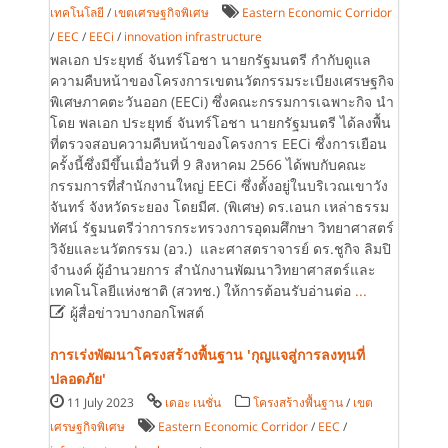
เทคโนโลยี
/
เขตเศรษฐกิจพิเศษ
Eastern Economic Corridor
/
EEC
/
EECi
/
innovation infrastructure
พลเอก ประยุทธ์ จันทร์โอชา นายกรัฐมนตรี กำกับดูแล
ความคืบหน้าของโครงการเขตนวัตกรรมระเบียงเศรษฐกิจ
พิเศษภาคตะวันออก (EECi) ซึ่งคณะกรรมการเฉพาะกิจ นำ
โดย พลเอก ประยุทธ์ จันทร์โอชา นายกรัฐมนตรี ได้ลงพื้น
ที่ตรวจสอบความคืบหน้าของโครงการ EECi ซึ่งการเยือน
ครั้งนี้ซึ่งมีขึ้นเมื่อวันที่ 9 สิงหาคม 2566 ได้พบกับคณะ
กรรมการที่สำนักงานใหญ่ EECi ซึ่งตั้งอยู่ในบริเวณเขาวัง
จันทร์ จังหวัดระยอง โดยมีศ. (พิเศษ) ดร.เอนก เหล่าธรรม
ทัศน์ รัฐมนตรีว่าการกระทรวงการอุดมศึกษา วิทยาศาสตร์
วิจัยและนวัตกรรม (อว.) และศาสตราจารย์ ดร.ชูกิจ ลิมปิ
จำนงค์ ผู้อำนวยการ สำนักงานพัฒนาวิทยาศาสตร์และ
เทคโนโลยีแห่งชาติ (สวทช.) ให้การต้อนรับอ่านต่อ
...

ผู้สื่อข่าวบางกอกโพสต์
การเร่งพัฒนาโครงสร้างพื้นฐาน 'กุญแจสู่การลงทุนที่
ปลอดภัย'
11 July 2023
เดอะ เนชั่น
โครงสร้างพื้นฐาน
/
เขต
เศรษฐกิจพิเศษ
Eastern Economic Corridor
/
EEC
/