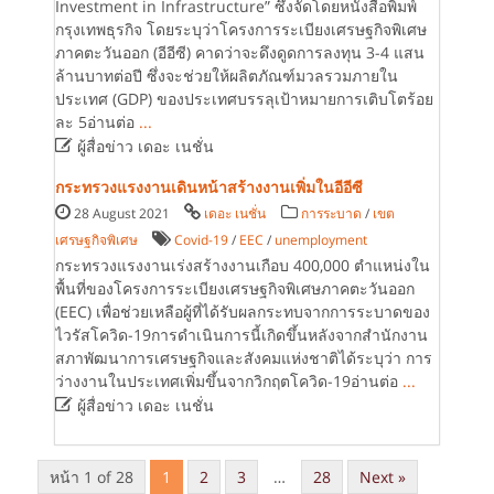
Investment in Infrastructure” ซึ่งจัดโดยหนังสือพิมพ์
กรุงเทพธุรกิจ โดยระบุว่าโครงการระเบียงเศรษฐกิจพิเศษ
ภาคตะวันออก (อีอีซี) คาดว่าจะดึงดูดการลงทุน 3-4 แสน
ล้านบาทต่อปี ซึ่งจะช่วยให้ผลิตภัณฑ์มวลรวมภายใน
ประเทศ (GDP) ของประเทศบรรลุเป้าหมายการเติบโตร้อย
ละ 5อ่านต่อ
...

ผู้สื่อข่าว เดอะ เนชั่น
กระทรวงแรงงานเดินหน้าสร้างงานเพิ่มในอีอีซี
28 August 2021
เดอะ เนชั่น
การระบาด
/
เขต
เศรษฐกิจพิเศษ
Covid-19
/
EEC
/
unemployment
กระทรวงแรงงานเร่งสร้างงานเกือบ 400,000 ตำแหน่งใน
พื้นที่ของโครงการระเบียงเศรษฐกิจพิเศษภาคตะวันออก
(EEC) เพื่อช่วยเหลือผู้ที่ได้รับผลกระทบจากการระบาดของ
ไวรัสโควิด-19การดำเนินการนี้เกิดขึ้นหลังจากสำนักงาน
สภาพัฒนาการเศรษฐกิจและสังคมแห่งชาติได้ระบุว่า การ
ว่างงานในประเทศเพิ่มขึ้นจากวิกฤตโควิด-19อ่านต่อ
...

ผู้สื่อข่าว เดอะ เนชั่น
หน้า 1 of 28
1
2
3
…
28
Next »