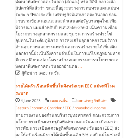
พัฒนาพิเศษภาคตะวันออก (สกพอ.) หรือ อีอีซี กล่าวเมื่อ
สัปดาห์ที่แล้วว่า ขณะนี้อยู่ระหว่างการทบทวนแผนแม่บท
ระยะ 5 ปีของระเบียงเศรษฐกิจพิเศษภาคตะวันออก ก่อน
รวบรวมข้อเสนอแนะและนำเสนอต่อรัฐบาลชุดใหม่เพื่อ
พิจารณา แผนสำหรับปี พ.ศ.2566-2560 เน้นความเชื่อม
โยงระหว่างอุตสาหกรรมและชุมชน การสร้างห่วงโซ่
อุปทานในระดับภูมิภาค การส่งเสริมอุตสาหกรรมบริการ
ด้านสุขภาพและการแพทย์ และการสร้างรายได้เพิ่มเติม
นอกจากนี้ยังเน้นถึงความจำเป็นในการแก้ไขกฎหมายหาก
มีการเปลี่ยนแปลงโครงสร้างคณะกรรมการนโยบายเขต
พัฒนาพิเศษภาคตะวันออกอ่านต่อ
...

ผู้สื่อข่าว เดอะ เนชั่น
รายได้ครัวเรือนเพิ่มขึ้นในจังหวัดเขต EEC แม้จะมีโรค
ระบาด
4 June 2023
เดอะ เนชั่น
เขตเศรษฐกิจพิเศษ
Eastern Economic Corridor
/
EEC
/
household income
ตามรายงานของสำนักบริหารยุทธศาสตร์ คณะกรรมการ
นโยบายระเบียงเศรษฐกิจพิเศษภาคตะวันออก เปิดเผยว่า
การพัฒนาระเบียงเศรษฐกิจพิเศษภาคตะวันออก (EEC) ส่ง
ผลให้ครัวเรือนมีรายได้เพิ่มขึ้นเฉลี่ย 5% ต่อปี แม้ในช่วงที่