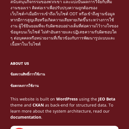
สนับสนุนกิจกรรมของพวกเขา และแบ่งปันผลการวิจัยกับทีม
งานของเรา ติดต่อเราเพื่อปรับปรุงความถูกต้องของ
เว็บไซต์⏎เมื่อมีการเข้าถึงเว็บไซต์ ODT หรือเข้าถึงฐานข้อมูล
หากมีการสูญเสียหรือเกิดความเสียหายเกิดขึ้นระหว่างการใช้
งาน ผู้ใช้ยินยอมที่จะรับผิดชอบอย่างเต็มที่ต่อความไว้วางใจของ
ข้อมูลบนเว็บไซต์ ไม่ทำอันตรายและปฏิเสธความรับผิดชอบใด
ๆ ต่อบุคคลหรือหน่วยงานที่เกี่ยวข้องกับการพัฒนารูปแบบและ
เนื้อหาในเว็บไซต์
ABOUT US
ข้อสงวนสิทธิ์การใช้งาน
Τα διαδικτυακά καζίνο γίνονται πιο δημοφιλή. Μέσα
NETTIPELAAMINEN KASVAA JATKUVASTI, JA
Le gambling devient une expérience immersive
PARHAAT
ข้อตกลงการใช้งาน
από το
tarjoavat loistavia mahdollisuuksia
grâce au
, où chaque partie peut se
NETTIKASINOT
HTTPS://NEWONLINECASINOS-GR.COM/
CASINO EN LIGNE
Многие игроки возвращаются на сайты,
Looking for entertainment and real wins?
ONLINE HAZARD JE VAŠÍ BRÁNOU K ZÁBAVĚ A
Discover the best online betting at
with
AVIATOR
ОЛИМП
Online gaming tarjoaa monia tapoja ansaita rahaa,
1WIN-EG.NET
Az interneten zajló gambling folyamatosan
For online gaming enthusiasts in Belgium, gambling
Belgium gamblers are shifting from traditional halls
Start spinning with free spins—no deposit needed!
Turn spare time into real cash with online gambling.
voittaa rahaa. Oikean strategian avulla pelaaminen
μπορείς να μάθεις στρατηγικές, να λάβεις μπόνους
You don’t need to spend a penny to win big! Register
transformer en gain concret. Jouer stratégiquement
This website is built on
WordPress
using the
JEO Beta
has it all!
high odds, exclusive promotions and a clear
BETGR8
a užijte si vzrušující
в которых легко ориентироваться, и
BOHATSTVÍ. NAVŠTIVTE
LIZARO
КАЗИНО
mutta gambling peleistä
on erityisen
növekszik. Az online gaming egyik legnépszerűbb
becomes more rewarding with strategic play. Many
PLINKO
to online gaming, where convenience and winning
At our online casino, you can win money from the
Choose from hundreds of games like roulette or
voi muuttua viihteestä lisätuloksi.
και να αυξήσεις τα πιθανά σου κέρδη.
at our online casino, grab
aide à maximiser les bénéfices potentiels.
theme and
CKAN
as back-end for structured data. To
platform.
hry a bezpečné výplaty. Udělejte první krok k velkým
олимп казино соответствует такому ожиданию.
suosittu. Pelaajat pitävät sen helppoudesta ja
formája az
, ahol a játékosok
explore
to understand the best
opportunities expand daily. Using trusted resources
ONLINE CASINO
SWEET BONANZA
moment you join. Play thrilling games,
poker. Use promotions to your advantage. Manage
PLINKOS.HU
your no deposit
HTTPS://CHICKENROADPLAY.ONLINE/
learn more about the system architecture, read our
výhrám ještě dnes!
jännittävästä mahdollisuudesta kasvattaa tuloja
biztonságos környezetben próbálhatják ki
methods for earning money while enjoying safe,
like
, players access
unlock bonus features, and hit that jackpot. It’s all
your
HTTPS://BELGIQUE-CASINOS.BE/
risk,
free spins, and go for the jackpot. Experience
HTTPS://PARHAATUUDETNETTIKASINOT.FI/
documentation
.
yksinkertaisen pelikokemuksen avulla.
szerencséjüket.
legal casino experiences online.
secure casinos, valuable advice, and strategies for
just one spin away!
and learn winning strategies. Stick to trusted
thrilling online gambling from anywhere and start