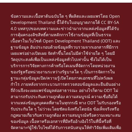
ข้อความและเนื้อหาต้นฉบับใด ๆ ที่ผลิตและเผยแพร่โดย Open
Development Thailand นี้ได้รับใบอนุญาตภายใต้
CC BY-SA
4.0
บทสรุปของบทความและข่าวนำมาจากแหล่งข้อมูลที่ได้รับ
การคุ้มครองลิขสิทธิ์ตามหลักการใช้งานข้อมูลที่เป็นธรรม
เนื้อหาในเว็บไซต์ Open Development Thailand (ODT) และ
ฐานข้อมูล อันประกอบด้วยข้อมูลที่รวบรวมจากเอกสารที่มีการ
เผยแพร่อย่างเปิดเผย จัดทำขึ้นโดยไม่มีค่าใช้จ่ายใด ๆ โดยมี
วัตถุประสงค์เพื่อเป็นแหล่งข้อมูลทั่วไปเท่านั้น ซึ่งไม่ได้เป็น
บริการการวิจัยทางการค้าหรือโดเมนที่จัดการโดยหน่วยงาน
ของรัฐหรือหน่วยงานระหว่างรัฐบาลใด ๆ เป็นการจัดการใน
ฐานะกลุ่มข้อมูลเปิด/ความรู้เปิดโดยภาคเอกชนที่ไม่หวังผล
กำไร ภายหลังจากกระบวนการตรวจสอบข้อมูลและยืนยันอย่าง
ถี่ถ้วนจึงจะเผยแพร่ข้อมูลต่อสาธารณะ อย่างไรก็ตาม ODT ไม่
สามารถรับประกันความถูกต้อง ความสมบูรณ์ ความเชื่อถือได้
จากแหล่งข้อมูลบุคคลที่สามในทุกกรณี ทาง ODT ไม่รับรองหรือ
รับประกันใด ๆ ไม่ว่าจะโดยชัดแจ้งหรือโดยนัย ข้อเท็จจริงหรือ
กฎหมายเกี่ยวกับความถูกต้อง ความสมบูรณ์หรือความเหมาะสม
ของข้อมูล เนื้อหาหรือเอกสารที่มีหรืออ้างอิงไว้ในที่นี้หรือที่
จัดหามา⏎ผู้ใช้เว็บไซต์ได้รับการสนับสนุนให้ทำวิจัยเพิ่มเติมเพื่อ