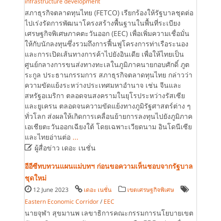
infrastructure development
สภาธุรกิจตลาดทุนไทย (FETCO) เรียกร้องให้รัฐบาลชุดต่อ
ไปเร่งรัดการพัฒนาโครงสร้างพื้นฐานในพื้นที่ระเบียง
เศรษฐกิจพิเศษภาคตะวันออก (EEC) เพื่อเพิ่มความเชื่อมั่น
ให้กับนักลงทุนซึ่งรวมถึงการฟื้นฟูโครงการท่าเรือระนอง
และการเปิดเส้นทางการค้าไปยังอินเดีย เพื่อให้ไทยเป็น
ศูนย์กลางการขนส่งทางทะเลในภูมิภาคนายกอบศักดิ์ ภูต
ระกูล ประธานกรรมการ สภาธุรกิจตลาดทุนไทย กล่าวว่า
ความขัดแย้งระหว่างประเทศมหาอำนาจ เช่น จีนและ
สหรัฐอเมริกา ตลอดจนสงครามในยุโรประหว่างรัสเซีย
และยูเครน ตลอดจนความขัดแย้งทางภูมิรัฐศาสตร์ต่าง ๆ
ทั่วโลก ส่งผลให้เกิดการเคลื่อนย้ายการลงทุนไปยังภูมิภาค
เอเชียตะวันออกเฉียงใต้ โดยเฉพาะเวียดนาม อินโดนีเซีย
และไทยอ่านต่อ
...

ผู้สื่อข่าว เดอะ เนชั่น
อีอีซีทบทวนแผนแม่บทฯ ก่อนขอความเห็นชอบจากรัฐบาล
ชุดใหม่
12 June 2023
เดอะ เนชั่น
เขตเศรษฐกิจพิเศษ
Eastern Economic Corridor
/
EEC
นายจุฬา สุขมานพ เลขาธิการคณะกรรมการนโยบายเขต