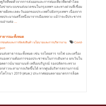
ศรษฐกิจที่หดตัวจากการส่งออกและการท่องเที่ยวที่ตกต่ำโดย
ือข่ายระบบขนส่งมวลชนในกรุงเทพฯ และทางด่วนที่เชื่อม
ี่ชายฝั่งทะเลตะวันออกของประเทศไปยังกรุงเทพฯ เนื่องจาก
ประมาณครึ่งหนึ่งมาจากเมืองหลวง แม้ว่าจะมีประชากร
ามอ่านต่อ
...
สาธารณะทั้งหมด
ารขนส่งและการจัดส่งสินค้า นโยบายและการบริหารงาน
Covid-
sport
ส่งสาธารณะทั้งหมด เช่น รถโดยสาร รถไฟ และเครื่อง
่อสนองความต้องการของประชาชนในการเดินทาง ยกเว้นใน
รล็อคดาวน์นายอานนท์ เหลืองบริบูรณ์ รองปลัดกระทรวง
งกล่าวจะสามารถเกิดขึ้นได้ หากศูนย์บริหารสถานการณ์
ัสโคโรนา 2019 (ศบค.) ประกาศผ่อนคลายมาตรการล็อค