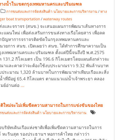
งทางน้ำในเขตกรุงเทพมหานครและปริมณฑล
การขนส่งและการจัดส่งสินค้า นโยบายและการบริหารงาน
/
ทาง
er boat transportation
/
waterway routes
งและจราจร (สนข.) จะเสนอแผนการพัฒนาเส้นทางการ
และแผนใหม่ เพื่อส่งเสริมการขนส่งทางเรือโดยสาร เพื่อลด
ทาปัญหาการจราจรติดขัดในกรุงเทพมหานครและ
นวยการ สนข. เปิดเผยว่า สนข. ได้ทำการศึกษาความเป็น
ุงเทพมหานครและปริมณฑล ตั้งแต่ปีนี้จนถึงปี พ.ศ.2575
หมด 131.2 กิโลเมตร เป็น 196.6 กิโลเมตรโดยแผนดังกล่าวจะ
ณาและคาดว่าจะต้องใช้งบประมาณราว 9.32 พันล้านบาท
งบประมาณ 1,320 ล้านบาทในการพัฒนาท่าเทียบเรือและสิ่ง
ที่มีอยู่ 65.4 กิโลเมตร ตามแนวแม่น้ำเจ้าพระยา คลอง
มย์อ่านต่อ
...
ชาติใหม่จะไม่เพิ่มขีดความสามารถในการแข่งขันของไทย
รขนส่งและการจัดส่งสินค้า นโยบายและการบริหารงาน
g
งบริษัทเดินเรือแห่งชาติเพื่อเพิ่มขีดความสามารถในการ
 หะรินสุต รองประธานฯ หอการค้าไทย กล่าวว่า