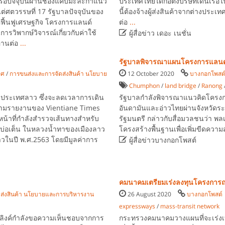
เรือปัจจุบันผ่านช่องแคบมะละกาแนว
ประเทศไทยได้ก่อตั้งบริษัทเดินเรือใ
แต่ศตวรรษที่ 17 รัฐบาลปัจจุบันของ
นี้ต้องจ้างผู้ส่งสินค้าจากต่างประ
ื้นฟูเศรษฐกิจ โครงการแลนด์
ต่อ
...

การวิพากษ์วิจารณ์เกี่ยวกับค่าใช้
ผู้สื่อข่าว เดอะ เนชั่น
อ่านต่อ
...
รัฐบาลพิจารณาแผนโครงการแลนด์บ
ทศ
/
การขนส่งและการจัดส่งสินค้า นโยบาย
12 October 2020
บางกอกโพสต
Chumphon
/
land bridge
/
Ranong
ประเทศลาว ซึ่งจะลดเวลาการเดิน
รัฐบาลกำลังพิจารณาแนวคิดโครงกา
ามรายงานของ Vientiane Times
อันดามันและอ่าวไทยผ่านจังหวัดระ
จ้าหน้าที่กำลังสำรวจเส้นทางสำหรับ
รัฐมนตรี กล่าวกับสื่อมวลชนว่า พ
 บ่อเต็น ในหลวงน้ำทาของเมืองลาว
โครงสร้างพื้นฐานเพื่อเพิ่มขีดค

าวในปี พ.ศ.2563 โดยมีมูลค่าการ
ผู้สื่อข่าวบางกอกโพสต์
คมนาคมเตรียมเร่งลงทุนโครงการถน
ส่งสินค้า นโยบายและการบริหารงาน
26 August 2020
บางกอกโพสต์
expressways
/
mass-transit network
ร์ตลิงค์กำลังขอความเห็นชอบจากการ
กระทรวงคมนาคมวางแผนที่จะเร่ง