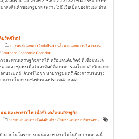
นยุคสงครามโลกครั้งที่ 2 ซึ่งปิดตัวไปในปี พ.ศ.2554“บริษัท
เทศมาส่งสินค้าของรัฐบาล เพราะไม่มีเรือเป็นของตัวเอง”อ่าน
ริดจ์ใหม่
์
การขนส่งและการจัดส่งสินค้า นโยบายและการบริหารงาน
/
Southern Economic Corridor
รสะพานเศรษฐกิจภาคใต้ หรือแลนด์บริดจ์ ที่เชื่อมทะเล
นองและชุมพรเมื่อวันอาทิตย์ที่ผ่านมา รองโฆษกสำนักนายก
ลเอกประยุทธ์ จันทร์โอชา นายกรัฐมนตรี ต้องการปรับปรุง
วามสามารถในการแข่งขันของประเทศอ่านต่อ
...
น และทางรถไฟ เพื่อขับเคลื่อนเศรษฐกิจ
การขนส่งและการจัดส่งสินค้า นโยบายและการบริหารงาน
เบิกจ่ายในโครงการถนนและทางรถไฟในปีงบประมาณนี้