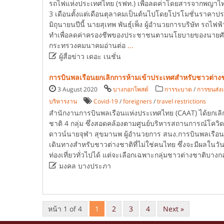
รถไฟแห่งประเทศไทย (รฟท.) เพื่อลดค่าโดยสารจากพญาไท
3 เดือนตั้งแต่เดือนตุลาคมเป็นต้นไปโดยโปรโมชั่นราคาป
มิถุนายนปีนี้ นายสุเทพ พันธุ์เพ็ง ผู้อำนวยการบริษัท รถไฟฟ
ทำเพื่อลดค่าครองชีพของประชาชนตามนโยบายของนายศักด
กระทรวงคมนาคมอ่านต่อ
...

ผู้สื่อข่าว เดอะ เนชั่น
การบินพลเรือนยกเลิกการห้ามเข้าประเทศสำหรับชาวต่างช
3 August 2020
บางกอกโพสต์
การระบาด
/
การขนส่งแ
บริหารงาน
Covid-19
/
foreigners
/
travel restrictions
สำนักงานการบินพลเรือนแห่งประเทศไทย (CAAT) ได้ยกเลิก
ชาติ 4 กลุ่ม ซึ่งสอดคล้องตามศูนย์บริหารสถานการณ์โควิ
ดาวน์นายจุฬา สุขมานพ ผู้อำนวยการ สนง.การบินพลเรือน
เดินทางสำหรับชาวต่างชาติที่ไม่ใช่คนไทย ซึ่งจะมีผลในวันอ
ท่องเที่ยวทั่วไปได้ แต่จะเลือกเฉพาะกลุ่มชาวต่างชาติบางกล

มงคล บางประภา
หน้า 1 of 4
1
2
3
4
Next »