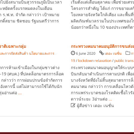
ไปยังสนามบินสุวรรณภูมิเป็นเวลา
เริ่มตั้งแต่เดือนตุลาคม เพื่อช่วยเ
ระหยัดครั้งแรกหมดลงในเดือน
โครงการสำคัญ ได้แก่ การขยายเคร
้า ร.ฟ.ท. จำกัด กล่าวว่า เป้าหมาย
โยงหลายจังหวัดใกล้เคียง และพื้นท
ิ์สยาม ชิดชอบ รัฐมนตรีว่าการ
ผลิตภัณฑ์มวลรวมในประเทศของไทย
น้อยกว่าหนึ่งใน 10 ของประเทศก็ต
าติเฉพาะกลุ่ม
กระทรวงคมนาคมอนุมัติการขนส่ง
ละการจัดส่งสินค้า นโยบายและการ
6 June 2020
เดอะ เนชั่น
ก
19
/
lockdown relaxation
/
public tran
การห้ามเข้าเมืองในกลุ่มชาวต่าง
กระทรวงคมนาคมอนุญาตให้ระบบขน
ด-19 (ศบค.) ที่ปลดล็อกมาตรการล็อค
บินกลับมาดำเนินการตามปกติ เพื
 กล่าวว่า การผ่อนปรนข้อจำกัดการ
บางจังหวัดที่ยังไม่สิ้นสุดมาตรกา
ังคารนี้ แต่ไม่สามารถใช้ได้กับนัก
คมนาคม กล่าวว่า การเคลื่อนไหวดั
ุ่มอ่านต่อ
...
การแพร่ระบาดของโรคติดเชื้อไวร
ดาวน์ระยะ 3อ่านต่อ
...

ผู้สื่อข่าว เดอะ เนชั่น