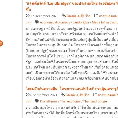
'แลนด์บริดจ์ (Landbridge)' ของประเทศไทย จะเชื่อมตะ
ขึ้น
17 December 2023
นิคเคอิ เอเชีย รีวิว
การขนส่งและก
งาน
economic diplomacy
/
Landbridge
/
Mega Infrastruct
นายเศรษฐา ทวีสิน เป็นนายกรัฐมนตรีของประเทศไทยการเ
เศรษฐาในฐานะนายกรัฐมนตรีของประเทศไทยนั้นช่างน่ายิ
ปีความสัมพันธ์ที่ยั่งยืนของอาเซียนกับญี่ปุ่นนี่เป็นจุดหัวเ
โอกาสในการลงทุนที่น่าสนใจ โครงการโครงสร้างพื้นฐานข
(Landbridge) ของประเทศไทย เป็นความพยายามที่จะสร้างการเ
โอกาสการเติบโตในระยะยาวในภูมิภาค และสอดคล้องกับก
รัฐบาลอย่างเต็มที่โครงการนี้จะครอบคลุมการสร้างท่าเรือน
ประเทศไทย และที่ชุมพรชายฝั่งอ่าวไทย ท่าเรือทั้งสองแห่
จะดำเนินการภายใต้แนวคิด “หนึ่งท่าเรือ สองฝั่ง” ซึ่งสน
เพื่อเชื่อมต่อท่าเรือระหว่างกันและกับเครือข่ายระดับชาต
ไทยผลักดันความฝัน 'โครงการแลนด์บริดจ์' กระตุ้นเศรษฐก
6 September 2021
นิคเคอิ เอเชีย รีวิว
การขนส่งและก
งาน
Kra Isthmus
/
Thai economy
/
Thai land bridge
ความฝันของโครงการแลนด์บริดจ์ ซึ่งเป็นเส้นทางคมนาคมที
ท่าเรือทั้งสองฝั่งได้เกิดขึ้นอีกครั้งในประเทศไทย หากเ