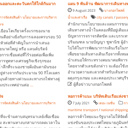
วันออกและตะวันตกให้ใกล้กันมาก
แผน 9 พันล้าน พัฒนาการเดินทา
9 August 2023
บางกอกโพสต์
ารจัดส่งสินค้า นโยบายและการบริหาร
น้ำและท่าเรือ
city canals
/
passeng
สำนักงานนโยบายและแผนการขนส่
ure
เดินทางทางน้ำในคลองที่มีอยู่เดิม
ยือนโตเกียวครั้งแรกของนาย
ปัญหาการจราจรติดขัด และบรรเ
นดีอย่างยิ่งกับการฉลองครบรอบ 50
ปริมณฑล นายปัญญา ชูพานิช ผู้อำ
ลี้ยวหัวต่อที่สำคัญในการนำเสนอ
ไปได้ในการพัฒนาการเดินเรือในกร
นาดใหญ่ หรือ แลนด์บริดจ์
เพื่อขยายเส้นทางเดินเรือจากทั้ง
ชื่อมต่อที่ไร้รอยต่อเพื่อเพิ่ม
นำเสนอให้กระทรวงคมนาคมพิจาร
ารทูตทางเศรษฐกิจเชิงรุกของ
โดยจากตัวเลขดังกล่าว จะต้องใช้
้ำลึกที่ระนองชายฝั่งอันดามันของ
อำนวยความสะดวกสำหรับเส้นทางน้ำ
งอยู่ห่างจากกันประมาณ 90 กิโลเมตร
ผดุงกรุงเกษม และคลองประเวศบุรีร
ับสนุนด้วยทางด่วนและทางรถไฟทางคู่

ผู้สื่อข่าวบางกอกโพสต์
ิของประเทศอ่านต่อ
...
ิจ
หอการค้าแนะ บริษัทเดินเรือแห่ง
ารจัดส่งสินค้า นโยบายและการบริหาร
7 July 2021
เดอะ เนชั่น
กา
maritime transport
/
national shippin
่จะข้ามคาบสมุทรมาเลย์เพื่อเชื่อม
หอการค้าไทยแนะรัฐบาลไม่ให้จัดตั้
ป็นจริง สะพานทางบกสามารถลดเวลาใน
แข่งขันของประเทศไทยนายภูมินทร์