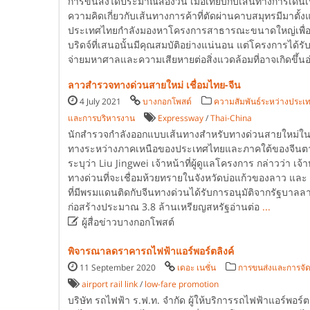
การขนส่งได้ประมาณสองวัน เมื่อเทียบกับเส้นทางการเดิน
ความคิดเกี่ยวกับเส้นทางการค้าที่ตัดผ่านคาบสมุทรมีมาตั้ง
ประเทศไทยกำลังมองหาโครงการสาธารณะขนาดใหญ่เพื่อฟ
บริดจ์ที่เสนอนั้นมีคุณสมบัติอย่างแน่นอน แต่โครงการได้รับ
จ่ายมหาศาลและความเสียหายต่อสิ่งแวดล้อมที่อาจเกิดขึ้น
ลาวสำรวจทางด่วนสายใหม่ เชื่อมไทย-จีน
4 July 2021
บางกอกโพสต์
ความสัมพันธ์ระหว่างประเ
และการบริหารงาน
Expressway
/
Thai-China
นักสำรวจกำลังออกแบบเส้นทางสำหรับทางด่วนสายใหม่ใน
ทางระหว่างภาคเหนือของประเทศไทยและภาคใต้ของจีนต
ระบุว่า Liu Jingwei เจ้าหน้าที่ผู้ดูแลโครงการ กล่าวว่า เ
ทางด่วนที่จะเชื่อมห้วยทรายในจังหวัดบ่อแก้วของลาว และ
ที่มีพรมแดนติดกับจีนทางด่วนได้รับการอนุมัติจากรัฐบาลล
ก่อสร้างประมาณ 3.8 ล้านเหรียญสหรัฐอ่านต่อ
...

ผู้สื่อข่าวบางกอกโพสต์
พิจารณาลดราคารถไฟฟ้าแอร์พอร์ตลิงค์
11 September 2020
เดอะ เนชั่น
การขนส่งและการจัด
airport rail link
/
low-fare promotion
บริษัท รถไฟฟ้า ร.ฟ.ท. จำกัด ผู้ให้บริการรถไฟฟ้าแอร์พอ