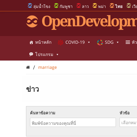
ลุ่มน้ำโขง
กัมพูชา
ลาว
พม่า
ไทย
เว
OpenDevelopm
หน้าหลัก
COVID-19
SDG
หัว
โปรแกรม
/
marriage
ข่าว
ค้นหาข้อความ
หัวข้อ