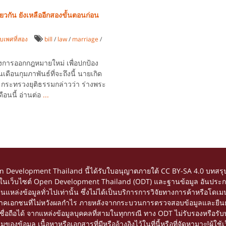
ดียวกัน ยังเหลืออีกสองขั้นตอนก่อน
บเพศที่สอง
bill
/
law
/
marriage
/
งการออกกฎหมายใหม่ เพื่อปกป้อง
เดือนกุมภาพันธ์ที่จะถึงนี้ นายเกิด
 กระทรวงยุติธรรมกล่าวว่า ร่างพระ
ือนนี้ อ่านต่อ
...
en Development Thailand นี้ได้รับใบอนุญาตภายใต้
CC BY-SA 4.0
บทสรุป
้อหาในเว็บไซต์ Open Development Thailand (ODT) และฐานข้อมูล อันประกอ
อเป็นแหล่งข้อมูลทั่วไปเท่านั้น ซึ่งไม่ได้เป็นบริการการวิจัยทางการค้าหรื
ยภาคเอกชนที่ไม่หวังผลกำไร ภายหลังจากกระบวนการตรวจสอบข้อมูลและยืนยัน
ถือได้ จากแหล่งข้อมูลบุคคลที่สามในทุกกรณี ทาง ODT ไม่รับรองหรือรับปร
อมูล เนื้อหาหรือเอกสารที่มีหรืออ้างอิงไว้ในที่นี้หรือที่จัดหามา⏎ผู้ใช้เว