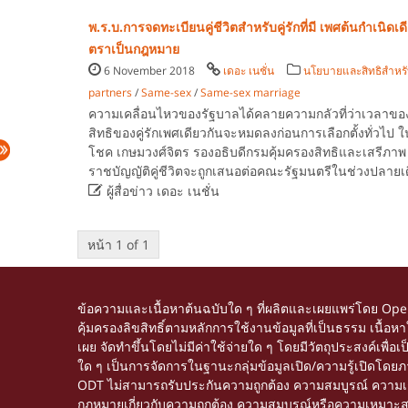
พ.ร.บ.การจดทะเบียนคู่ชีวิตสำหรับคู่รักที่มี เพศต้นกำเนิดเ
ตราเป็นกฎหมาย
6 November 2018
เดอะ เนชั่น
นโยบายและสิทธิสำหรั
partners
/
Same-sex
/
Same-sex marriage
ความเคลื่อนไหวของรัฐบาลได้คลายความกลัวที่ว่าเวลาขอ
สิทธิของคู่รักเพศเดียวกันจะหมดลงก่อนการเลือกตั้งทั่วไป ใน
โชค เกษมวงศ์จิตร รองอธิบดีกรมคุ้มครองสิทธิและเสรีภาพ
ราชบัญญัติคู่ชีวิตจะถูกเสนอต่อคณะรัฐมนตรีในช่วงปลายเด

ผู้สื่อข่าว เดอะ เนชั่น
หน้า 1 of 1
ข้อความและเนื้อหาต้นฉบับใด ๆ ที่ผลิตและเผยแพร่โดย Op
คุ้มครองลิขสิทธิ์ตามหลักการใช้งานข้อมูลที่เป็นธรรม เนื
เผย จัดทำขึ้นโดยไม่มีค่าใช้จ่ายใด ๆ โดยมีวัตถุประสงค์เพื่
ใด ๆ เป็นการจัดการในฐานะกลุ่มข้อมูลเปิด/ความรู้เปิดโด
ODT ไม่สามารถรับประกันความถูกต้อง ความสมบูรณ์ ความเชื่อ
กฎหมายเกี่ยวกับความถูกต้อง ความสมบูรณ์หรือความเหมาะสมของข้