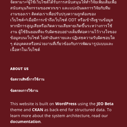
จัดหามา⏎ผู้ใช้เว็บไซต์ได้รับการสนับสนุนให้ทำวิจัยเพิ่มเติมเพื่อ
สนับสนุนกิจกรรมของพวกเขา และแบ่งปันผลการวิจัยกับทีม
งานของเรา ติดต่อเราเพื่อปรับปรุงความถูกต้องของ
เว็บไซต์⏎เมื่อมีการเข้าถึงเว็บไซต์ ODT หรือเข้าถึงฐานข้อมูล
หากมีการสูญเสียหรือเกิดความเสียหายเกิดขึ้นระหว่างการใช้
งาน ผู้ใช้ยินยอมที่จะรับผิดชอบอย่างเต็มที่ต่อความไว้วางใจของ
ข้อมูลบนเว็บไซต์ ไม่ทำอันตรายและปฏิเสธความรับผิดชอบใด
ๆ ต่อบุคคลหรือหน่วยงานที่เกี่ยวข้องกับการพัฒนารูปแบบและ
เนื้อหาในเว็บไซต์
ABOUT US
ข้อสงวนสิทธิ์การใช้งาน
Τα διαδικτυακά καζίνο γίνονται πιο δημοφιλή. Μέσα
NETTIPELAAMINEN KASVAA JATKUVASTI, JA
Le gambling devient une expérience immersive
PARHAAT
ข้อตกลงการใช้งาน
από το
tarjoavat loistavia mahdollisuuksia
grâce au
, où chaque partie peut se
NETTIKASINOT
HTTPS://NEWONLINECASINOS-GR.COM/
CASINO EN LIGNE
Многие игроки возвращаются на сайты,
Looking for entertainment and real wins?
ONLINE HAZARD JE VAŠÍ BRÁNOU K ZÁBAVĚ A
Discover the best online betting at
with
AVIATOR
ОЛИМП
Online gaming tarjoaa monia tapoja ansaita rahaa,
1WIN-EG.NET
Az interneten zajló gambling folyamatosan
For online gaming enthusiasts in Belgium, gambling
Belgium gamblers are shifting from traditional halls
Start spinning with free spins—no deposit needed!
Turn spare time into real cash with online gambling.
voittaa rahaa. Oikean strategian avulla pelaaminen
μπορείς να μάθεις στρατηγικές, να λάβεις μπόνους
You don’t need to spend a penny to win big! Register
transformer en gain concret. Jouer stratégiquement
This website is built on
WordPress
using the
JEO Beta
has it all!
high odds, exclusive promotions and a clear
BETGR8
a užijte si vzrušující
в которых легко ориентироваться, и
BOHATSTVÍ. NAVŠTIVTE
LIZARO
КАЗИНО
mutta gambling peleistä
on erityisen
növekszik. Az online gaming egyik legnépszerűbb
becomes more rewarding with strategic play. Many
PLINKO
to online gaming, where convenience and winning
At our online casino, you can win money from the
Choose from hundreds of games like roulette or
voi muuttua viihteestä lisätuloksi.
και να αυξήσεις τα πιθανά σου κέρδη.
at our online casino, grab
aide à maximiser les bénéfices potentiels.
theme and
CKAN
as back-end for structured data. To
platform.
hry a bezpečné výplaty. Udělejte první krok k velkým
олимп казино соответствует такому ожиданию.
suosittu. Pelaajat pitävät sen helppoudesta ja
formája az
, ahol a játékosok
explore
to understand the best
opportunities expand daily. Using trusted resources
ONLINE CASINO
SWEET BONANZA
moment you join. Play thrilling games,
poker. Use promotions to your advantage. Manage
PLINKOS.HU
your no deposit
HTTPS://CHICKENROADPLAY.ONLINE/
learn more about the system architecture, read our
výhrám ještě dnes!
jännittävästä mahdollisuudesta kasvattaa tuloja
biztonságos környezetben próbálhatják ki
methods for earning money while enjoying safe,
like
, players access
unlock bonus features, and hit that jackpot. It’s all
your
HTTPS://BELGIQUE-CASINOS.BE/
risk,
free spins, and go for the jackpot. Experience
HTTPS://PARHAATUUDETNETTIKASINOT.FI/
documentation
.
yksinkertaisen pelikokemuksen avulla.
szerencséjüket.
legal casino experiences online.
secure casinos, valuable advice, and strategies for