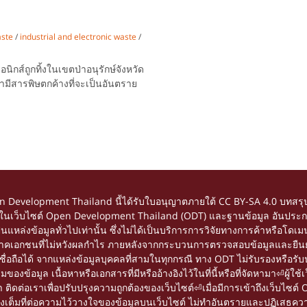
ste
/
industrial and electronic waste
/
กส์ถูกทิ้งในเขตป่าอนุรักษ์จังหวัด
ามีสารพิษตกค้างที่จะเป็นอันตราย
en Development Thailand นี้ได้รับใบอนุญาตภายใต้
CC BY-SA 4.0
บทสรุป
้อหาในเว็บไซต์ Open Development Thailand (ODT) และฐานข้อมูล อันประกอ
อเป็นแหล่งข้อมูลทั่วไปเท่านั้น ซึ่งไม่ได้เป็นบริการการวิจัยทางการค้าหรื
ยภาคเอกชนที่ไม่หวังผลกำไร ภายหลังจากกระบวนการตรวจสอบข้อมูลและยืนยัน
ถือได้ จากแหล่งข้อมูลบุคคลที่สามในทุกกรณี ทาง ODT ไม่รับรองหรือรับปร
อมูล เนื้อหาหรือเอกสารที่มีหรืออ้างอิงไว้ในที่นี้หรือที่จัดหามา⏎ผู้ใช้เว
ดต่อเราเพื่อปรับปรุงความถูกต้องของเว็บไซต์⏎เมื่อมีการเข้าถึงเว็บไซต์ 
่างเต็มที่ต่อความไว้วางใจของข้อมูลบนเว็บไซต์ ไม่ทำอันตรายและปฏิเสธควา