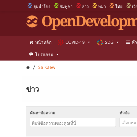
ลุ่มน้ำโขง
กัมพูชา
ลาว
พม่า
ไทย
เว
OpenDevelopm
หน้าหลัก
COVID-19
SDG
หัว
โปรแกรม
/
Sa Kaew
ข่าว
ค้นหาข้อความ
หัวข้อ