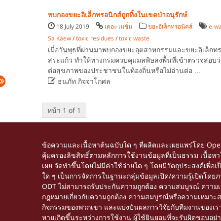
พบกองขยะอิเล็กทรอนิกส์ถูกทิ้งในเขตป่าอนุรักษ์
18 July 2019
เดอะ เนชั่น
ขยะอิเล็กทรอนิคส์
e-wa
Sa Kaew
/
toxic residues
/
toxic waste
เมื่อวันพุธที่ผ่านมาพบกองขยะอุตสาหกรรมและขยะอิเล็กทรอนิ
สระแก้ว ทำให้ทางกรมควบคุมมลพิษลงพื้นที่เข้าตรวจสอบว่
ต่อสุขภาพของประชาชนในท้องถิ่นหรือไม่อ่านต่อ
...

ธนภัท กิจจาโกศล
หน้า 1 of 1
ข้อความและเนื้อหาต้นฉบับใด ๆ ที่ผลิตและเผยแพร่โดย Op
คุ้มครองลิขสิทธิ์ตามหลักการใช้งานข้อมูลที่เป็นธรรม เนื
เผย จัดทำขึ้นโดยไม่มีค่าใช้จ่ายใด ๆ โดยมีวัตถุประสงค์เพื่
ใด ๆ เป็นการจัดการในฐานะกลุ่มข้อมูลเปิด/ความรู้เปิดโด
ODT ไม่สามารถรับประกันความถูกต้อง ความสมบูรณ์ ความเชื่อ
กฎหมายเกี่ยวกับความถูกต้อง ความสมบูรณ์หรือความเหมาะสมของข้
กิจกรรมของพวกเขา และแบ่งปันผลการวิจัยกับทีมงานของเรา ติ
หายเกิดขึ้นระหว่างการใช้งาน ผู้ใช้ยินยอมที่จะรับผิดชอบอย