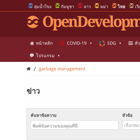
ลุ่มน้ำโขง
กัมพูชา
ลาว
พม่า
ไทย
เว
OpenDevelopm
หน้าหลัก
COVID-19
SDG
หัว
โปรแกรม
/
garbage management
ข่าว
ค้นหาข้อความ
หัวข้อ