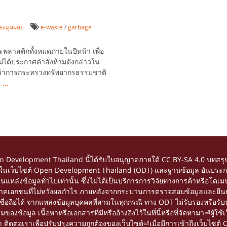
ยะมูลฝอย
e-waste
/
garbage
ะพลาสติกทั้งหมดภายในปีหน้า เพื่อ
ได้ประกาศคำสั่งห้ามดังกล่าวใน
ีว่าการกระทรวงทรัพยากรธรรมชาติ
อ
...
en Development Thailand นี้ได้รับใบอนุญาตภายใต้
CC BY-SA 4.0
บทสรุป
้อหาในเว็บไซต์ Open Development Thailand (ODT) และฐานข้อมูล อันประกอ
อเป็นแหล่งข้อมูลทั่วไปเท่านั้น ซึ่งไม่ได้เป็นบริการการวิจัยทางการค้าหรื
ยภาคเอกชนที่ไม่หวังผลกำไร ภายหลังจากกระบวนการตรวจสอบข้อมูลและยืนยัน
ถือได้ จากแหล่งข้อมูลบุคคลที่สามในทุกกรณี ทาง ODT ไม่รับรองหรือรับปร
อมูล เนื้อหาหรือเอกสารที่มีหรืออ้างอิงไว้ในที่นี้หรือที่จัดหามา⏎ผู้ใช้เว
ดต่อเราเพื่อปรับปรุงความถูกต้องของเว็บไซต์⏎เมื่อมีการเข้าถึงเว็บไซต์ 