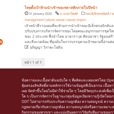
ไทยตั้งเป้าห้ามนำเข้าขยะพลาสติกภายในปีหน้า
31 January 2020
บางกอกโพสต์
ขยะอิเล็กทรอนิคส์
/
ข
management
/
plastic waste
/
waste import
เจ้าหน้าที่วางแผนที่จะห้ามการนำเข้าขยะอิเล็กทรอนิกส์แล
ปรับปรุงการบริหารจัดการขยะโดยคณะอนุกรรมการชุดใหม่
ขยะ 2 ประเภท ซึ่งนำโดย นายวราวุธ ศิลปอาชา รัฐมนตร
และสิ่งแวดล้อม ที่มุ่งมั่นในการบรรลุตามเป้าหมายนี้อ่านต่

อภิญญา วิภาตะโยธิน
หน้า 1 of 1
ข้อความและเนื้อหาต้นฉบับใด ๆ ที่ผลิตและเผยแพร่โดย Op
คุ้มครองลิขสิทธิ์ตามหลักการใช้งานข้อมูลที่เป็นธรรม เนื
เผย จัดทำขึ้นโดยไม่มีค่าใช้จ่ายใด ๆ โดยมีวัตถุประสงค์เพื่
ใด ๆ เป็นการจัดการในฐานะกลุ่มข้อมูลเปิด/ความรู้เปิดโด
ODT ไม่สามารถรับประกันความถูกต้อง ความสมบูรณ์ ความเชื่อ
กฎหมายเกี่ยวกับความถูกต้อง ความสมบูรณ์หรือความเหมาะสมของข้
กิจกรรมของพวกเขา และแบ่งปันผลการวิจัยกับทีมงานของเรา ติ