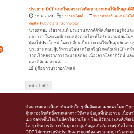
ประธาน DCT แนะไทยควรเร่งพัฒนาประเทศให้เป็นศูนย์ดิ
7 พ.ค. 2020
บางกอกโพสต์
วิทยาศาสตร์และเทคโนโลย
digital hub
/
digital technology
นายศุภชัย เจียรวนนท์ ประธานสภาดิจิทัลเพื่อเศรษฐกิจแ
กล่าวว่า ในขณะที่กระแสดิจิตอลไดรฟ์ได้รับความนิยมใ
ต้องใช้ประโยชน์ โดยเปลี่ยนเป็นประเทศให้เป็นศูนย์กลา
ประธานคณะผู้บริหารบริษัท เครือเจริญโภคภัณฑ์ (CP) กล่า
รวดเร็วหลังจากการระบาดลดลง เนื่องจากโลกาภิวัตน์ แ
และดิจิตอลอ่านต่อ
...

ผู้สื่อข่าวบางกอกโพสต์
หน้า 1 of 1
ข้อความและเนื้อหาต้นฉบับใด ๆ ที่ผลิตและเผยแพร่โดย Op
คุ้มครองลิขสิทธิ์ตามหลักการใช้งานข้อมูลที่เป็นธรรม เนื
เผย จัดทำขึ้นโดยไม่มีค่าใช้จ่ายใด ๆ โดยมีวัตถุประสงค์เพื่
ใด ๆ เป็นการจัดการในฐานะกลุ่มข้อมูลเปิด/ความรู้เปิดโด
ODT ไม่สามารถรับประกันความถูกต้อง ความสมบูรณ์ ความเชื่อ