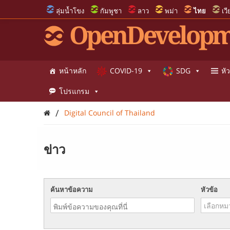
ลุ่มน้ำโขง
กัมพูชา
ลาว
พม่า
ไทย
เว
OpenDevelopm
หน้าหลัก
COVID-19
SDG
หัว
โปรแกรม
/
Digital Council of Thailand
ข่าว
ค้นหาข้อความ
หัวข้อ