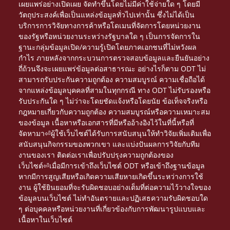
เผยแพร่อย่างเปิดเผย จัดทำขึ้นโดยไม่มีค่าใช้จ่ายใด ๆ โดยมี
วัตถุประสงค์เพื่อเป็นแหล่งข้อมูลทั่วไปเท่านั้น ซึ่งไม่ได้เป็น
บริการการวิจัยทางการค้าหรือโดเมนที่จัดการโดยหน่วยงาน
ของรัฐหรือหน่วยงานระหว่างรัฐบาลใด ๆ เป็นการจัดการใน
ฐานะกลุ่มข้อมูลเปิด/ความรู้เปิดโดยภาคเอกชนที่ไม่หวังผล
กำไร ภายหลังจากกระบวนการตรวจสอบข้อมูลและยืนยันอย่าง
ถี่ถ้วนจึงจะเผยแพร่ข้อมูลต่อสาธารณะ อย่างไรก็ตาม ODT ไม่
สามารถรับประกันความถูกต้อง ความสมบูรณ์ ความเชื่อถือได้
จากแหล่งข้อมูลบุคคลที่สามในทุกกรณี ทาง ODT ไม่รับรองหรือ
รับประกันใด ๆ ไม่ว่าจะโดยชัดแจ้งหรือโดยนัย ข้อเท็จจริงหรือ
กฎหมายเกี่ยวกับความถูกต้อง ความสมบูรณ์หรือความเหมาะสม
ของข้อมูล เนื้อหาหรือเอกสารที่มีหรืออ้างอิงไว้ในที่นี้หรือที่
จัดหามา⏎ผู้ใช้เว็บไซต์ได้รับการสนับสนุนให้ทำวิจัยเพิ่มเติมเพื่อ
สนับสนุนกิจกรรมของพวกเขา และแบ่งปันผลการวิจัยกับทีม
งานของเรา ติดต่อเราเพื่อปรับปรุงความถูกต้องของ
เว็บไซต์⏎เมื่อมีการเข้าถึงเว็บไซต์ ODT หรือเข้าถึงฐานข้อมูล
หากมีการสูญเสียหรือเกิดความเสียหายเกิดขึ้นระหว่างการใช้
งาน ผู้ใช้ยินยอมที่จะรับผิดชอบอย่างเต็มที่ต่อความไว้วางใจของ
ข้อมูลบนเว็บไซต์ ไม่ทำอันตรายและปฏิเสธความรับผิดชอบใด
ๆ ต่อบุคคลหรือหน่วยงานที่เกี่ยวข้องกับการพัฒนารูปแบบและ
เนื้อหาในเว็บไซต์