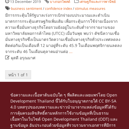
13 December 2019
บางกอกโพสต์
เศรษฐกิจและการพานิชย์
business sentiment
/
confidence index
/
stimulus measures
มีการกระตุ้นให้รัฐบาลเร่งการเบิกจ่ายงบประมาณและดำเนิน
มาตรการกระตุ้นเศรษฐกิจเพิ่มเติม เพื่อกระตุ้นการใช้จ่ายเนื่องจาก
ความเชื่อมั่นทางธุรกิจโดยรวมยังอยู่ในระดับต่ำจากรายงานของ
มหาวิทยาลัยหอการค้าไทย (UTCC) เมื่อวันพุธ พบว่า ดัชนีความเชื่อ
มั่นทางธุรกิจซึ่งเป็นมาตรวัดความเชื่อมั่นทางธุรกิจทั่วประเทศลดลง
ติดต่อกันเป็นเดือนที่ 12 มาอยู่ที่ระดับ 45.9 ในเดือนพฤศจิกายนลดลง
จากระดับ 46 ในเดือนตุลาคมอ่านต่อ
...

ผุสดี อรุณมาศ
หน้า 1 of 1
ข้อความและเนื้อหาต้นฉบับใด ๆ ที่ผลิตและเผยแพร่โดย Open
Development Thailand นี้ได้รับใบอนุญาตภายใต้
CC BY-SA
4.0
บทสรุปของบทความและข่าวนำมาจากแหล่งข้อมูลที่ได้รับ
การคุ้มครองลิขสิทธิ์ตามหลักการใช้งานข้อมูลที่เป็นธรรม
เนื้อหาในเว็บไซต์ Open Development Thailand (ODT) และ
ฐานข้อมูล อันประกอบด้วยข้อมูลที่รวบรวมจากเอกสารที่มีการ