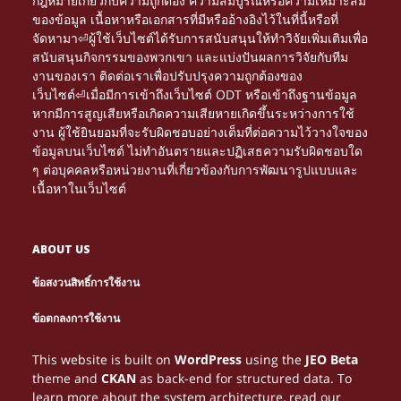
กฎหมายเกี่ยวกับความถูกต้อง ความสมบูรณ์หรือความเหมาะสม
ของข้อมูล เนื้อหาหรือเอกสารที่มีหรืออ้างอิงไว้ในที่นี้หรือที่
จัดหามา⏎ผู้ใช้เว็บไซต์ได้รับการสนับสนุนให้ทำวิจัยเพิ่มเติมเพื่อ
สนับสนุนกิจกรรมของพวกเขา และแบ่งปันผลการวิจัยกับทีม
งานของเรา ติดต่อเราเพื่อปรับปรุงความถูกต้องของ
เว็บไซต์⏎เมื่อมีการเข้าถึงเว็บไซต์ ODT หรือเข้าถึงฐานข้อมูล
หากมีการสูญเสียหรือเกิดความเสียหายเกิดขึ้นระหว่างการใช้
งาน ผู้ใช้ยินยอมที่จะรับผิดชอบอย่างเต็มที่ต่อความไว้วางใจของ
ข้อมูลบนเว็บไซต์ ไม่ทำอันตรายและปฏิเสธความรับผิดชอบใด
ๆ ต่อบุคคลหรือหน่วยงานที่เกี่ยวข้องกับการพัฒนารูปแบบและ
เนื้อหาในเว็บไซต์
ABOUT US
ข้อสงวนสิทธิ์การใช้งาน
Τα διαδικτυακά καζίνο γίνονται πιο δημοφιλή. Μέσα
NETTIPELAAMINEN KASVAA JATKUVASTI, JA
Le gambling devient une expérience immersive
PARHAAT
ข้อตกลงการใช้งาน
από το
tarjoavat loistavia mahdollisuuksia
grâce au
, où chaque partie peut se
NETTIKASINOT
HTTPS://NEWONLINECASINOS-GR.COM/
CASINO EN LIGNE
Многие игроки возвращаются на сайты,
Looking for entertainment and real wins?
ONLINE HAZARD JE VAŠÍ BRÁNOU K ZÁBAVĚ A
Discover the best online betting at
with
AVIATOR
ОЛИМП
Online gaming tarjoaa monia tapoja ansaita rahaa,
1WIN-EG.NET
Az interneten zajló gambling folyamatosan
For online gaming enthusiasts in Belgium, gambling
Belgium gamblers are shifting from traditional halls
Start spinning with free spins—no deposit needed!
Turn spare time into real cash with online gambling.
voittaa rahaa. Oikean strategian avulla pelaaminen
μπορείς να μάθεις στρατηγικές, να λάβεις μπόνους
You don’t need to spend a penny to win big! Register
transformer en gain concret. Jouer stratégiquement
This website is built on
WordPress
using the
JEO Beta
has it all!
high odds, exclusive promotions and a clear
BETGR8
a užijte si vzrušující
в которых легко ориентироваться, и
BOHATSTVÍ. NAVŠTIVTE
LIZARO
КАЗИНО
mutta gambling peleistä
on erityisen
növekszik. Az online gaming egyik legnépszerűbb
becomes more rewarding with strategic play. Many
PLINKO
to online gaming, where convenience and winning
At our online casino, you can win money from the
Choose from hundreds of games like roulette or
voi muuttua viihteestä lisätuloksi.
και να αυξήσεις τα πιθανά σου κέρδη.
at our online casino, grab
aide à maximiser les bénéfices potentiels.
theme and
CKAN
as back-end for structured data. To
platform.
hry a bezpečné výplaty. Udělejte první krok k velkým
олимп казино соответствует такому ожиданию.
suosittu. Pelaajat pitävät sen helppoudesta ja
formája az
, ahol a játékosok
explore
to understand the best
opportunities expand daily. Using trusted resources
ONLINE CASINO
SWEET BONANZA
moment you join. Play thrilling games,
poker. Use promotions to your advantage. Manage
PLINKOS.HU
your no deposit
HTTPS://CHICKENROADPLAY.ONLINE/
learn more about the system architecture, read our