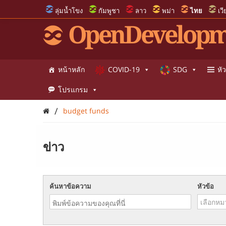
ลุ่มน้ำโขง
กัมพูชา
ลาว
พม่า
ไทย
เว
OpenDevelopm
หน้าหลัก
COVID-19
SDG
หัว
โปรแกรม
/
budget funds
ข่าว
ค้นหาข้อความ
หัวข้อ