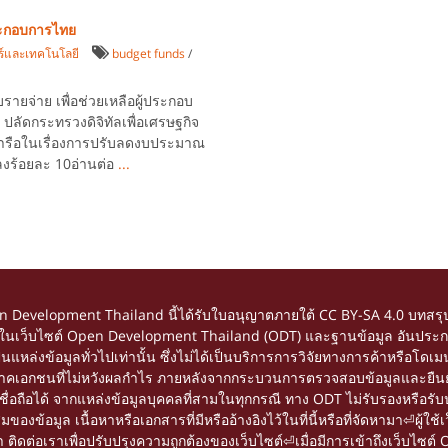
ประกอบการไทย
์และเทคโนโลยี
budget funds
/
บรายจ่าย เพื่อช่วยเหลือผู้ประกอบ
ลัดกระทรวงดิจิทัลเพื่อเศรษฐกิจ
ารือในเรื่องการปรับลดงบประมาณ
งร้อยละ 10อ่านต่อ
...
en Development Thailand นี้ได้รับใบอนุญาตภายใต้
CC BY-SA 4.0
บทสรุป
้อหาในเว็บไซต์ Open Development Thailand (ODT) และฐานข้อมูล อันประกอ
อเป็นแหล่งข้อมูลทั่วไปเท่านั้น ซึ่งไม่ได้เป็นบริการการวิจัยทางการค้าหรื
ยภาคเอกชนที่ไม่หวังผลกำไร ภายหลังจากกระบวนการตรวจสอบข้อมูลและยืนยัน
ถือได้ จากแหล่งข้อมูลบุคคลที่สามในทุกกรณี ทาง ODT ไม่รับรองหรือรับปร
อมูล เนื้อหาหรือเอกสารที่มีหรืออ้างอิงไว้ในที่นี้หรือที่จัดหามา⏎ผู้ใช้เว
ดต่อเราเพื่อปรับปรุงความถูกต้องของเว็บไซต์⏎เมื่อมีการเข้าถึงเว็บไซต์ 