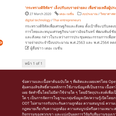
'กระทรวงดิจิทัลฯ' เล็งปรับงบรายจ่ายลง เพื่อช่วยเหลือผู้
27 March 2020
เดอะ เนชั่น
งบประมาณ
/
วิทยาศาสตร
digital technology
/
Thai entrepreneurs
กระทรวงดิจิทัลเพื่อเศรษฐกิจและสังคม ตั้งเป้าที่จะปรับลดง
การไทยและหนุนเศรษฐกิจนางสาวอัจฉรินทร์ พัฒนพันธ์ชัย ป
และสังคม กล่าวในระหว่างการประชุมคณะกรรมการเพื่อห
รายจ่ายประจำปีงบประมาณ พ.ศ.2563 และ พ.ศ.2564 ลดล

ผู้สื่อข่าว เดอะ เนชั่น
หน้า 1 of 1
ข้อความและเนื้อหาต้นฉบับใด ๆ ที่ผลิตและเผยแพร่โดย Op
คุ้มครองลิขสิทธิ์ตามหลักการใช้งานข้อมูลที่เป็นธรรม เนื
เผย จัดทำขึ้นโดยไม่มีค่าใช้จ่ายใด ๆ โดยมีวัตถุประสงค์เพื่
ใด ๆ เป็นการจัดการในฐานะกลุ่มข้อมูลเปิด/ความรู้เปิดโด
ODT ไม่สามารถรับประกันความถูกต้อง ความสมบูรณ์ ความเชื่อ
กฎหมายเกี่ยวกับความถูกต้อง ความสมบูรณ์หรือความเหมาะสมของข้
กิจกรรมของพวกเขา และแบ่งปันผลการวิจัยกับทีมงานของเรา ติ