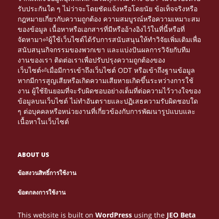
รับประกันใด ๆ ไม่ว่าจะโดยชัดแจ้งหรือโดยนัย ข้อเท็จจริงหรือ
กฎหมายเกี่ยวกับความถูกต้อง ความสมบูรณ์หรือความเหมาะสม
ของข้อมูล เนื้อหาหรือเอกสารที่มีหรืออ้างอิงไว้ในที่นี้หรือที่
จัดหามา⏎ผู้ใช้เว็บไซต์ได้รับการสนับสนุนให้ทำวิจัยเพิ่มเติมเพื่อ
สนับสนุนกิจกรรมของพวกเขา และแบ่งปันผลการวิจัยกับทีม
งานของเรา ติดต่อเราเพื่อปรับปรุงความถูกต้องของ
เว็บไซต์⏎เมื่อมีการเข้าถึงเว็บไซต์ ODT หรือเข้าถึงฐานข้อมูล
หากมีการสูญเสียหรือเกิดความเสียหายเกิดขึ้นระหว่างการใช้
งาน ผู้ใช้ยินยอมที่จะรับผิดชอบอย่างเต็มที่ต่อความไว้วางใจของ
ข้อมูลบนเว็บไซต์ ไม่ทำอันตรายและปฏิเสธความรับผิดชอบใด
ๆ ต่อบุคคลหรือหน่วยงานที่เกี่ยวข้องกับการพัฒนารูปแบบและ
เนื้อหาในเว็บไซต์
ABOUT US
ข้อสงวนสิทธิ์การใช้งาน
Τα διαδικτυακά καζίνο γίνονται πιο δημοφιλή. Μέσα
NETTIPELAAMINEN KASVAA JATKUVASTI, JA
Le gambling devient une expérience immersive
PARHAAT
ข้อตกลงการใช้งาน
από το
tarjoavat loistavia mahdollisuuksia
grâce au
, où chaque partie peut se
NETTIKASINOT
HTTPS://NEWONLINECASINOS-GR.COM/
CASINO EN LIGNE
Многие игроки возвращаются на сайты,
Looking for entertainment and real wins?
ONLINE HAZARD JE VAŠÍ BRÁNOU K ZÁBAVĚ A
Discover the best online betting at
with
AVIATOR
ОЛИМП
Online gaming tarjoaa monia tapoja ansaita rahaa,
1WIN-EG.NET
Az interneten zajló gambling folyamatosan
For online gaming enthusiasts in Belgium, gambling
Belgium gamblers are shifting from traditional halls
Start spinning with free spins—no deposit needed!
Turn spare time into real cash with online gambling.
voittaa rahaa. Oikean strategian avulla pelaaminen
μπορείς να μάθεις στρατηγικές, να λάβεις μπόνους
You don’t need to spend a penny to win big! Register
transformer en gain concret. Jouer stratégiquement
This website is built on
WordPress
using the
JEO Beta
has it all!
high odds, exclusive promotions and a clear
BETGR8
a užijte si vzrušující
в которых легко ориентироваться, и
BOHATSTVÍ. NAVŠTIVTE
LIZARO
КАЗИНО
mutta gambling peleistä
on erityisen
növekszik. Az online gaming egyik legnépszerűbb
becomes more rewarding with strategic play. Many
PLINKO