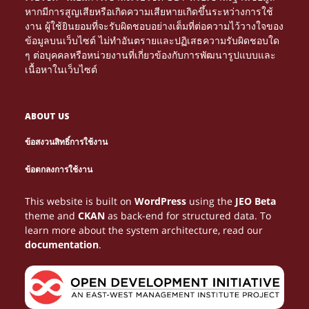
หากมีการสูญเสียหรือเกิดความเสียหายเกิดขึ้นระหว่างการใช้
งาน ผู้ใช้ยินยอมที่จะรับผิดชอบอย่างเต็มที่ต่อความไว้วางใจของ
ข้อมูลบนเว็บไซต์ ไม่ทำอันตรายและปฏิเสธความรับผิดชอบใด
ๆ ต่อบุคคลหรือหน่วยงานที่เกี่ยวข้องกับการพัฒนารูปแบบและ
เนื้อหาในเว็บไซต์
ABOUT US
ข้อสงวนสิทธิ์การใช้งาน
Τα διαδικτυακά καζίνο γίνονται πιο δημοφιλή. Μέσα
NETTIPELAAMINEN KASVAA JATKUVASTI, JA
Le gambling devient une expérience immersive
PARHAAT
ข้อตกลงการใช้งาน
από το
tarjoavat loistavia mahdollisuuksia
grâce au
, où chaque partie peut se
NETTIKASINOT
HTTPS://NEWONLINECASINOS-GR.COM/
CASINO EN LIGNE
Многие игроки возвращаются на сайты,
Looking for entertainment and real wins?
ONLINE HAZARD JE VAŠÍ BRÁNOU K ZÁBAVĚ A
Discover the best online betting at
with
AVIATOR
ОЛИМП
Online gaming tarjoaa monia tapoja ansaita rahaa,
1WIN-EG.NET
Az interneten zajló gambling folyamatosan
For online gaming enthusiasts in Belgium, gambling
Belgium gamblers are shifting from traditional halls
Start spinning with free spins—no deposit needed!
Turn spare time into real cash with online gambling.
voittaa rahaa. Oikean strategian avulla pelaaminen
μπορείς να μάθεις στρατηγικές, να λάβεις μπόνους
You don’t need to spend a penny to win big! Register
transformer en gain concret. Jouer stratégiquement
This website is built on
WordPress
using the
JEO Beta
has it all!
high odds, exclusive promotions and a clear
BETGR8
a užijte si vzrušující
в которых легко ориентироваться, и
BOHATSTVÍ. NAVŠTIVTE
LIZARO
КАЗИНО
mutta gambling peleistä
on erityisen
növekszik. Az online gaming egyik legnépszerűbb
becomes more rewarding with strategic play. Many
PLINKO
to online gaming, where convenience and winning
At our online casino, you can win money from the
Choose from hundreds of games like roulette or
voi muuttua viihteestä lisätuloksi.
και να αυξήσεις τα πιθανά σου κέρδη.
at our online casino, grab
aide à maximiser les bénéfices potentiels.
theme and
CKAN
as back-end for structured data. To
platform.
hry a bezpečné výplaty. Udělejte první krok k velkým
олимп казино соответствует такому ожиданию.
suosittu. Pelaajat pitävät sen helppoudesta ja
formája az
, ahol a játékosok
explore
to understand the best
opportunities expand daily. Using trusted resources
ONLINE CASINO
SWEET BONANZA
moment you join. Play thrilling games,
poker. Use promotions to your advantage. Manage
PLINKOS.HU
your no deposit
HTTPS://CHICKENROADPLAY.ONLINE/
learn more about the system architecture, read our
výhrám ještě dnes!
jännittävästä mahdollisuudesta kasvattaa tuloja
biztonságos környezetben próbálhatják ki
methods for earning money while enjoying safe,
like
, players access
unlock bonus features, and hit that jackpot. It’s all
your
HTTPS://BELGIQUE-CASINOS.BE/
risk,
free spins, and go for the jackpot. Experience
HTTPS://PARHAATUUDETNETTIKASINOT.FI/
documentation
.
yksinkertaisen pelikokemuksen avulla.
szerencséjüket.
legal casino experiences online.
secure casinos, valuable advice, and strategies for
just one spin away!
and learn winning strategies. Stick to trusted
thrilling online gambling from anywhere and start
turning fun gambling sessions into possible
websites. Keep emotions out of it. Gambling success
winning money today!
earnings.
depends on consistency and control. It’s
entertainment—with a chance of profit.