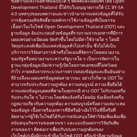
ข้อความและเนื้อหาต้นฉบับใด ๆ ที่ผลิตและเผยแพร่โดย Open
Development Thailand นี้ได้รับใบอนุญาตภายใต้
CC BY-SA
4.0
บทสรุปของบทความและข่าวนำมาจากแหล่งข้อมูลที่ได้รับ
การคุ้มครองลิขสิทธิ์ตามหลักการใช้งานข้อมูลที่เป็นธรรม
เนื้อหาในเว็บไซต์ Open Development Thailand (ODT) และ
ฐานข้อมูล อันประกอบด้วยข้อมูลที่รวบรวมจากเอกสารที่มีการ
เผยแพร่อย่างเปิดเผย จัดทำขึ้นโดยไม่มีค่าใช้จ่ายใด ๆ โดยมี
วัตถุประสงค์เพื่อเป็นแหล่งข้อมูลทั่วไปเท่านั้น ซึ่งไม่ได้เป็น
บริการการวิจัยทางการค้าหรือโดเมนที่จัดการโดยหน่วยงาน
ของรัฐหรือหน่วยงานระหว่างรัฐบาลใด ๆ เป็นการจัดการใน
ฐานะกลุ่มข้อมูลเปิด/ความรู้เปิดโดยภาคเอกชนที่ไม่หวังผล
กำไร ภายหลังจากกระบวนการตรวจสอบข้อมูลและยืนยันอย่าง
ถี่ถ้วนจึงจะเผยแพร่ข้อมูลต่อสาธารณะ อย่างไรก็ตาม ODT ไม่
สามารถรับประกันความถูกต้อง ความสมบูรณ์ ความเชื่อถือได้
จากแหล่งข้อมูลบุคคลที่สามในทุกกรณี ทาง ODT ไม่รับรองหรือ
รับประกันใด ๆ ไม่ว่าจะโดยชัดแจ้งหรือโดยนัย ข้อเท็จจริงหรือ
กฎหมายเกี่ยวกับความถูกต้อง ความสมบูรณ์หรือความเหมาะสม
ของข้อมูล เนื้อหาหรือเอกสารที่มีหรืออ้างอิงไว้ในที่นี้หรือที่
จัดหามา⏎ผู้ใช้เว็บไซต์ได้รับการสนับสนุนให้ทำวิจัยเพิ่มเติมเพื่อ
สนับสนุนกิจกรรมของพวกเขา และแบ่งปันผลการวิจัยกับทีม
งานของเรา ติดต่อเราเพื่อปรับปรุงความถูกต้องของ
เว็บไซต์⏎เมื่อมีการเข้าถึงเว็บไซต์ ODT หรือเข้าถึงฐานข้อมูล