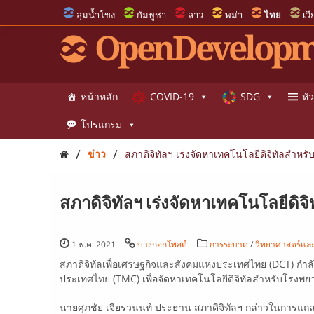
ลุ่มน้ำโขง
กัมพูชา
ลาว
พม่า
ไทย
เว
OpenDevelopm
หน้าหลัก
COVID-19
SDG
หัว
โปรแกรม
/
/
ข่าว
สภาดิจิทัลฯ เร่งจัดหาเทคโนโลยีดิจิทัลสำ
สภาดิจิทัลฯ เร่งจัดหาเทคโนโลยีด
1 พ.ค. 2021
บางกอกโพสต์
การระบาด
/
วิทยาศาสตร์แล
สภาดิจิทัลเพื่อเศรษฐกิจและสังคมแห่งประเทศไทย (DCT) ก
ประเทศไทย (TMC) เพื่อจัดหาเทคโนโลยีดิจิทัลสำหรับโรงพยา
นายศุภชัย เจียรวนนท์ ประธาน สภาดิจิทัลฯ กล่าวในการแถลงข่