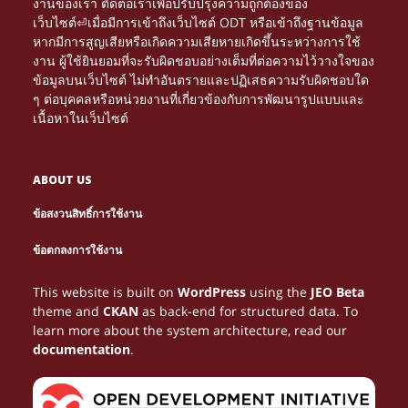
งานของเรา ติดต่อเราเพื่อปรับปรุงความถูกต้องของ
เว็บไซต์⏎เมื่อมีการเข้าถึงเว็บไซต์ ODT หรือเข้าถึงฐานข้อมูล
หากมีการสูญเสียหรือเกิดความเสียหายเกิดขึ้นระหว่างการใช้
งาน ผู้ใช้ยินยอมที่จะรับผิดชอบอย่างเต็มที่ต่อความไว้วางใจของ
ข้อมูลบนเว็บไซต์ ไม่ทำอันตรายและปฏิเสธความรับผิดชอบใด
ๆ ต่อบุคคลหรือหน่วยงานที่เกี่ยวข้องกับการพัฒนารูปแบบและ
เนื้อหาในเว็บไซต์
ABOUT US
ข้อสงวนสิทธิ์การใช้งาน
Τα διαδικτυακά καζίνο γίνονται πιο δημοφιλή. Μέσα
NETTIPELAAMINEN KASVAA JATKUVASTI, JA
Le gambling devient une expérience immersive
PARHAAT
ข้อตกลงการใช้งาน
από το
tarjoavat loistavia mahdollisuuksia
grâce au
, où chaque partie peut se
NETTIKASINOT
HTTPS://NEWONLINECASINOS-GR.COM/
CASINO EN LIGNE
Многие игроки возвращаются на сайты,
Looking for entertainment and real wins?
ONLINE HAZARD JE VAŠÍ BRÁNOU K ZÁBAVĚ A
Discover the best online betting at
with
AVIATOR
ОЛИМП
Online gaming tarjoaa monia tapoja ansaita rahaa,
1WIN-EG.NET
Az interneten zajló gambling folyamatosan
For online gaming enthusiasts in Belgium, gambling
Belgium gamblers are shifting from traditional halls
Start spinning with free spins—no deposit needed!
Turn spare time into real cash with online gambling.
voittaa rahaa. Oikean strategian avulla pelaaminen
μπορείς να μάθεις στρατηγικές, να λάβεις μπόνους
You don’t need to spend a penny to win big! Register
transformer en gain concret. Jouer stratégiquement
This website is built on
WordPress
using the
JEO Beta
has it all!
high odds, exclusive promotions and a clear
BETGR8
a užijte si vzrušující
в которых легко ориентироваться, и
BOHATSTVÍ. NAVŠTIVTE
LIZARO
КАЗИНО
mutta gambling peleistä
on erityisen
növekszik. Az online gaming egyik legnépszerűbb
becomes more rewarding with strategic play. Many
PLINKO
to online gaming, where convenience and winning
At our online casino, you can win money from the
Choose from hundreds of games like roulette or
voi muuttua viihteestä lisätuloksi.
και να αυξήσεις τα πιθανά σου κέρδη.
at our online casino, grab
aide à maximiser les bénéfices potentiels.
theme and
CKAN
as back-end for structured data. To
platform.
hry a bezpečné výplaty. Udělejte první krok k velkým
олимп казино соответствует такому ожиданию.
suosittu. Pelaajat pitävät sen helppoudesta ja
formája az
, ahol a játékosok
explore
to understand the best
opportunities expand daily. Using trusted resources
ONLINE CASINO
SWEET BONANZA
moment you join. Play thrilling games,
poker. Use promotions to your advantage. Manage
PLINKOS.HU
your no deposit
HTTPS://CHICKENROADPLAY.ONLINE/
learn more about the system architecture, read our
výhrám ještě dnes!
jännittävästä mahdollisuudesta kasvattaa tuloja
biztonságos környezetben próbálhatják ki
methods for earning money while enjoying safe,
like
, players access
unlock bonus features, and hit that jackpot. It’s all
your
HTTPS://BELGIQUE-CASINOS.BE/
risk,
free spins, and go for the jackpot. Experience
HTTPS://PARHAATUUDETNETTIKASINOT.FI/
documentation
.
yksinkertaisen pelikokemuksen avulla.
szerencséjüket.
legal casino experiences online.
secure casinos, valuable advice, and strategies for
just one spin away!
and learn winning strategies. Stick to trusted
thrilling online gambling from anywhere and start
turning fun gambling sessions into possible
websites. Keep emotions out of it. Gambling success
winning money today!