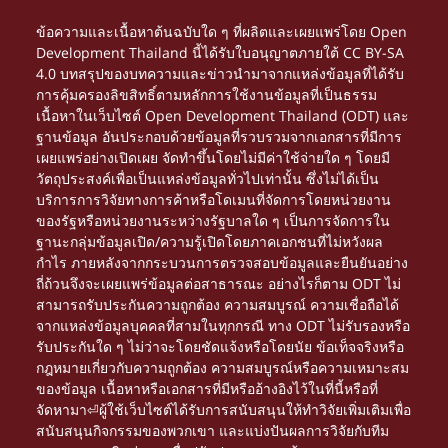
ข้อความและเนื้อหาต้นฉบับใด ๆ ที่ผลิตและเผยแพร่โดย Open
Development Thailand นี้ได้รับใบอนุญาตภายใต้
CC BY-SA
4.0
บทสรุปของบทความและข่าวนำมาจากแหล่งข้อมูลที่ได้รับ
การคุ้มครองลิขสิทธิ์ตามหลักการใช้งานข้อมูลที่เป็นธรรม
เนื้อหาในเว็บไซต์ Open Development Thailand (ODT) และ
ฐานข้อมูล อันประกอบด้วยข้อมูลที่รวบรวมจากเอกสารที่มีการ
เผยแพร่อย่างเปิดเผย จัดทำขึ้นโดยไม่มีค่าใช้จ่ายใด ๆ โดยมี
วัตถุประสงค์เพื่อเป็นแหล่งข้อมูลทั่วไปเท่านั้น ซึ่งไม่ได้เป็น
บริการการวิจัยทางการค้าหรือโดเมนที่จัดการโดยหน่วยงาน
ของรัฐหรือหน่วยงานระหว่างรัฐบาลใด ๆ เป็นการจัดการใน
ฐานะกลุ่มข้อมูลเปิด/ความรู้เปิดโดยภาคเอกชนที่ไม่หวังผล
กำไร ภายหลังจากกระบวนการตรวจสอบข้อมูลและยืนยันอย่าง
ถี่ถ้วนจึงจะเผยแพร่ข้อมูลต่อสาธารณะ อย่างไรก็ตาม ODT ไม่
สามารถรับประกันความถูกต้อง ความสมบูรณ์ ความเชื่อถือได้
จากแหล่งข้อมูลบุคคลที่สามในทุกกรณี ทาง ODT ไม่รับรองหรือ
รับประกันใด ๆ ไม่ว่าจะโดยชัดแจ้งหรือโดยนัย ข้อเท็จจริงหรือ
กฎหมายเกี่ยวกับความถูกต้อง ความสมบูรณ์หรือความเหมาะสม
ของข้อมูล เนื้อหาหรือเอกสารที่มีหรืออ้างอิงไว้ในที่นี้หรือที่
จัดหามา⏎ผู้ใช้เว็บไซต์ได้รับการสนับสนุนให้ทำวิจัยเพิ่มเติมเพื่อ
สนับสนุนกิจกรรมของพวกเขา และแบ่งปันผลการวิจัยกับทีม